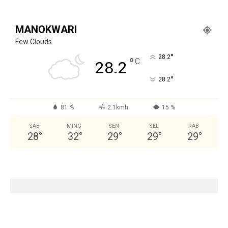
MANOKWARI
Few Clouds
°
28.2
°
C
28.2
°
28.2
81 %
2.1kmh
15 %
SAB
MING
SEN
SEL
RAB
28
°
32
°
29
°
29
°
29
°