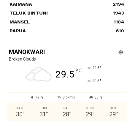
KAIMANA
2194
TELUK BINTUNI
1943
MANSEL
1184
PAPUA
610
MANOKWARI
Broken Clouds
°
29.5
°
C
29.5
°
29.5
79 %
3.6kmh
83 %
KAM
JUM
SAB
MING
SEN
30
°
31
°
28
°
29
°
29
°