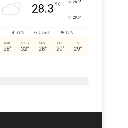
°
28.3
°
C
28.3
°
28.3
68 %
2.5kmh
15 %
SAB
MING
SEN
SEL
RAB
28
°
32
°
28
°
29
°
29
°