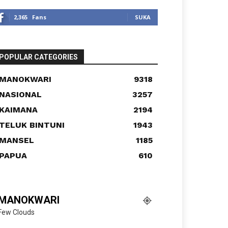
2,365
Fans
SUKA
POPULAR CATEGORIES
MANOKWARI
9318
NASIONAL
3257
KAIMANA
2194
TELUK BINTUNI
1943
MANSEL
1185
PAPUA
610
MANOKWARI
Few Clouds