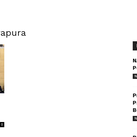
yapura
N
P
N
P
P
B
N
0