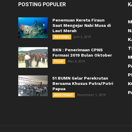
POSTING POPULER
K
Penemuan Kereta Firaun
M
Saat Mengejar Nabi Musa di
N
Laut Merah
Juni 3, 2019
NASIONAL
K
T
BKN : Penerimaan CPNS
Formasi 2019 Bulan Oktober
M
Mei 4, 2019
PEGAF
P
P
51 BUMN Gelar Perekrutan
K
Bersama Khusus Putra/Putri
Papua
P
November 1, 2019
MANOKWARI