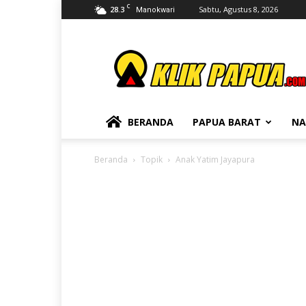
C
28.3
Sabtu, Agustus 8, 2026
Manokwari
KLIKPAPUA
BERANDA
PAPUA BARAT
NA
Beranda
Topik
Anak Yatim Jayapura