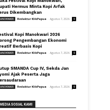
uka Festival Kopi Manokwari,
upati Hermus Minta Kopi Arfak
erus Dikembangkan
Redaktur KlikPapua
-
Agustus 7, 2026
ANOKWARI
0
estival Kopi Manokwari 2026
orong Pengembangan Ekonomi
reatif Berbasis Kopi
Redaktur KlikPapua
-
Agustus 7, 2026
ANOKWARI
0
utup SMANDA Cup IV, Sekda Jan
yomi Ajak Peserta Jaga
ersaudaraan
Redaktur KlikPapua
-
Agustus 7, 2026
ANOKWARI
0
MEDIA SOSIAL KAMI