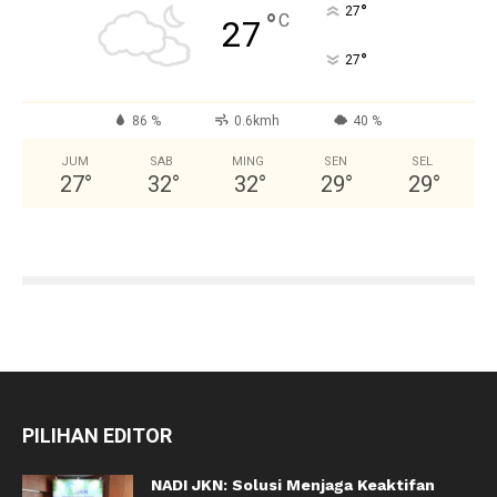
°
27
°
C
27
°
27
86 %
0.6kmh
40 %
JUM
SAB
MING
SEN
SEL
27
°
32
°
32
°
29
°
29
°
PILIHAN EDITOR
NADI JKN: Solusi Menjaga Keaktifan