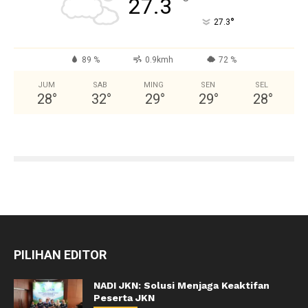
°
27.3
°
27.3
89 %
0.9kmh
72 %
JUM
SAB
MING
SEN
SEL
28
°
32
°
29
°
29
°
28
°
PILIHAN EDITOR
NADI JKN: Solusi Menjaga Keaktifan
Peserta JKN