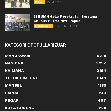
Mei 4, 2019
PEGAF
51 BUMN Gelar Perekrutan Bersama
Khusus Putra/Putri Papua
November 1, 2019
MANOKWARI
KATEGORI E POPULLARIZUAR
MANOKWARI
9318
NASIONAL
3257
KAIMANA
2194
TELUK BINTUNI
1943
MANSEL
1185
PAPUA
610
PEGAF
407
KOTA SORONG
228