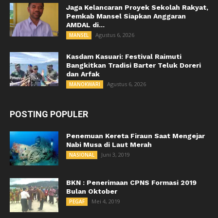
Jaga Kelancaran Proyek Sekolah Rakyat,
Pemkab Mansel Siapkan Anggaran
AMDAL di...
Agustus 6, 2026
MANSEL
Kasdam Kasuari: Festival Raimuti
Bangkitkan Tradisi Barter Teluk Doreri
dan Arfak
Agustus 6, 2026
MANOKWARI
POSTING POPULER
Penemuan Kereta Firaun Saat Mengejar
Nabi Musa di Laut Merah
Juni 3, 2019
NASIONAL
BKN : Penerimaan CPNS Formasi 2019
Bulan Oktober
Mei 4, 2019
PEGAF