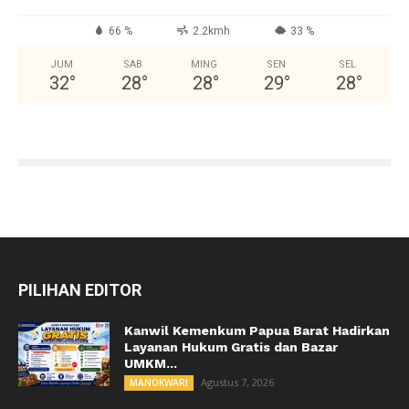
66 %
2.2kmh
33 %
JUM
SAB
MING
SEN
SEL
32
°
28
°
28
°
29
°
28
°
PILIHAN EDITOR
Kanwil Kemenkum Papua Barat Hadirkan
Layanan Hukum Gratis dan Bazar
UMKM...
Agustus 7, 2026
MANOKWARI