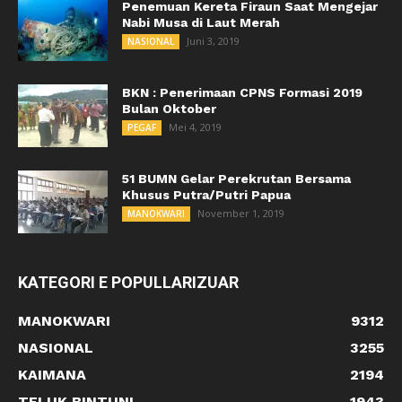
Penemuan Kereta Firaun Saat Mengejar
Nabi Musa di Laut Merah
Juni 3, 2019
NASIONAL
BKN : Penerimaan CPNS Formasi 2019
Bulan Oktober
Mei 4, 2019
PEGAF
51 BUMN Gelar Perekrutan Bersama
Khusus Putra/Putri Papua
November 1, 2019
MANOKWARI
KATEGORI E POPULLARIZUAR
MANOKWARI
9312
NASIONAL
3255
KAIMANA
2194
TELUK BINTUNI
1943