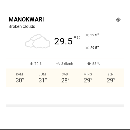
MANOKWARI
Broken Clouds
°
29.5
°
C
29.5
°
29.5
79 %
3.6kmh
83 %
KAM
JUM
SAB
MING
SEN
30
°
31
°
28
°
29
°
29
°