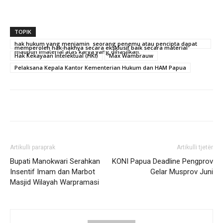
TOPIK
hak hukum yang menjamin seorang penemu atau pencipta dapat
memperoleh hak-haknya secara eksklusif baik secara material
maupun imaterial atas karya yang dihasilkan.
Hak Kekayaan Intelektual (HKI)
Max Wambrauw
Pelaksana Kepala Kantor Kementerian Hukum dan HAM Papua
Artikulli paraprak
Artikulli tjetër
Bupati Manokwari Serahkan
KONI Papua Deadline Pengprov
Insentif Imam dan Marbot
Gelar Musprov Juni
Masjid Wilayah Warpramasi