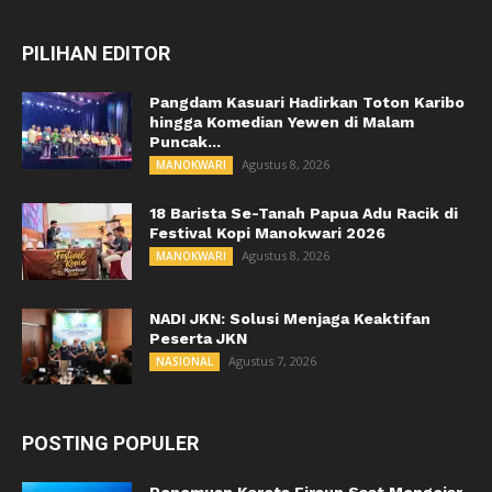
PILIHAN EDITOR
Pangdam Kasuari Hadirkan Toton Karibo
hingga Komedian Yewen di Malam
Puncak...
Agustus 8, 2026
MANOKWARI
18 Barista Se-Tanah Papua Adu Racik di
Festival Kopi Manokwari 2026
Agustus 8, 2026
MANOKWARI
NADI JKN: Solusi Menjaga Keaktifan
Peserta JKN
Agustus 7, 2026
NASIONAL
POSTING POPULER
Penemuan Kereta Firaun Saat Mengejar