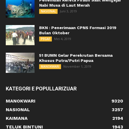
Nabi Musa di Laut Merah
Juni 3, 2019
NASIONAL
BKN : Penerimaan CPNS Formasi 2019
Bulan Oktober
Mei 4, 2019
PEGAF
51 BUMN Gelar Perekrutan Bersama
Khusus Putra/Putri Papua
November 1, 2019
MANOKWARI
KATEGORI E POPULLARIZUAR
MANOKWARI
9320
NASIONAL
3257
KAIMANA
2194
TELUK BINTUNI
1943