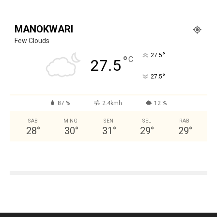
MANOKWARI
Few Clouds
°
27.5
°
C
27.5
°
27.5
87 %
2.4kmh
12 %
SAB
MING
SEN
SEL
RAB
28
°
30
°
31
°
29
°
29
°