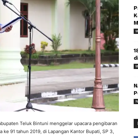
P
K
M
M
1
d
M
N
P
N
bupaten Teluk Bintuni menggelar upacara pengibaran
e 91 tahun 2019, di Lapangan Kantor Bupati, SP 3,