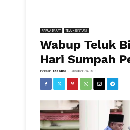
PAPUA BARAT
TELUK BINTUNI
Wabup Teluk Bi
Hari Sumpah P
Penulis
redaksi
-
Oktober 28, 2019