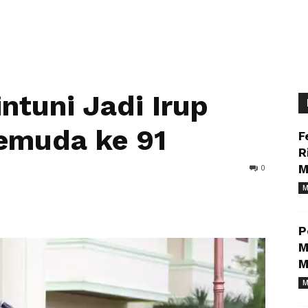
ntuni Jadi Irup
emuda ke 91
F
R
0
M
M
P
M
M
M