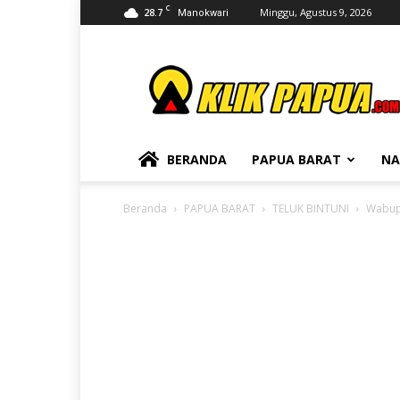
C
28.7
Minggu, Agustus 9, 2026
Manokwari
KLIKPAPUA
BERANDA
PAPUA BARAT
NA
Beranda
PAPUA BARAT
TELUK BINTUNI
Wabup 