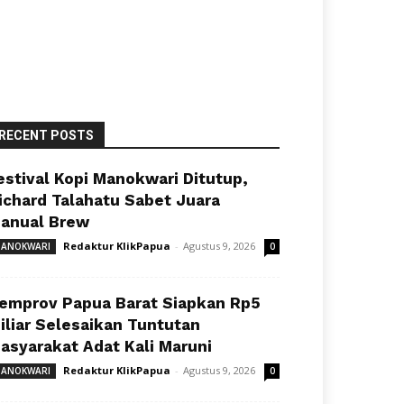
RECENT POSTS
estival Kopi Manokwari Ditutup,
ichard Talahatu Sabet Juara
anual Brew
Redaktur KlikPapua
-
Agustus 9, 2026
ANOKWARI
0
emprov Papua Barat Siapkan Rp5
iliar Selesaikan Tuntutan
asyarakat Adat Kali Maruni
Redaktur KlikPapua
-
Agustus 9, 2026
ANOKWARI
0