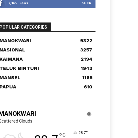
2,365
Fans
SUKA
POPULAR CATEGORIES
MANOKWARI
9322
NASIONAL
3257
KAIMANA
2194
TELUK BINTUNI
1943
MANSEL
1185
PAPUA
610
MANOKWARI
Scattered Clouds
°
28.7
°
C