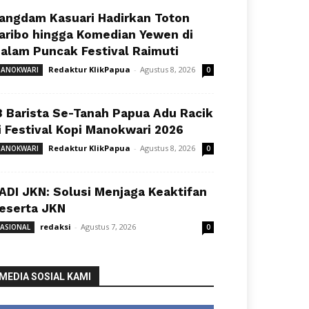
angdam Kasuari Hadirkan Toton
aribo hingga Komedian Yewen di
alam Puncak Festival Raimuti
Redaktur KlikPapua
-
Agustus 8, 2026
ANOKWARI
0
8 Barista Se-Tanah Papua Adu Racik
i Festival Kopi Manokwari 2026
Redaktur KlikPapua
-
Agustus 8, 2026
ANOKWARI
0
ADI JKN: Solusi Menjaga Keaktifan
eserta JKN
redaksi
-
Agustus 7, 2026
ASIONAL
0
MEDIA SOSIAL KAMI