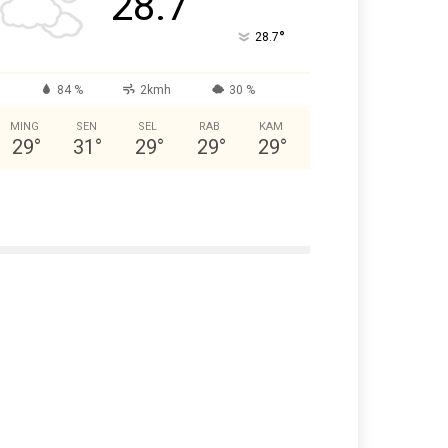
28.7
°
28.7
84 %
2kmh
30 %
MING
SEN
SEL
RAB
KAM
29
°
31
°
29
°
29
°
29
°