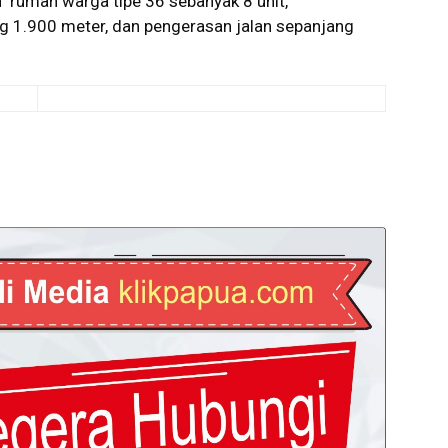
umah warga tipe 36 sebanyak 8 unit,
ng 1.900 meter, dan pengerasan jalan sepanjang