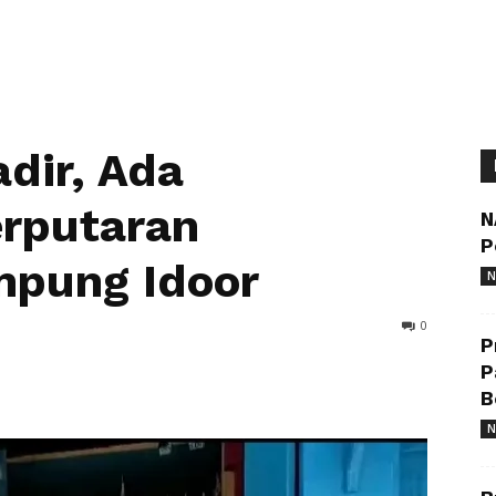
dir, Ada
erputaran
N
P
mpung Idoor
N
0
P
P
B
N