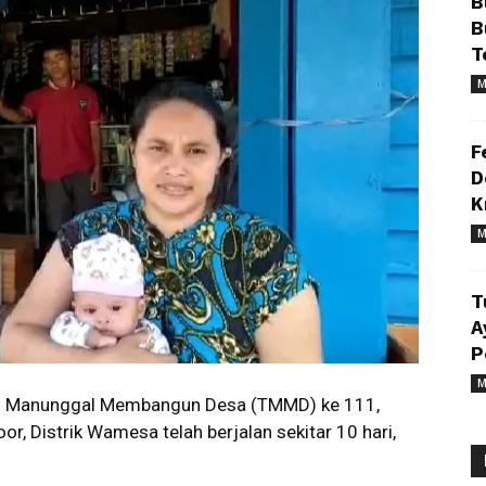
B
B
T
M
F
D
K
M
T
A
P
M
 Manunggal Membangun Desa (TMMD) ke 111,
r, Distrik Wamesa telah berjalan sekitar 10 hari,