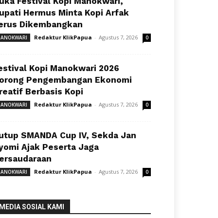
uka Festival Kopi Manokwari,
upati Hermus Minta Kopi Arfak
erus Dikembangkan
Redaktur KlikPapua
-
Agustus 7, 2026
ANOKWARI
0
estival Kopi Manokwari 2026
orong Pengembangan Ekonomi
reatif Berbasis Kopi
Redaktur KlikPapua
-
Agustus 7, 2026
ANOKWARI
0
utup SMANDA Cup IV, Sekda Jan
yomi Ajak Peserta Jaga
ersaudaraan
Redaktur KlikPapua
-
Agustus 7, 2026
ANOKWARI
0
MEDIA SOSIAL KAMI