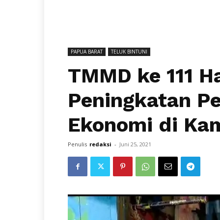
PAPUA BARAT
TELUK BINTUNI
TMMD ke 111 Ha
Peningkatan P
Ekonomi di Ka
Penulis
redaksi
-
Juni 25, 2021