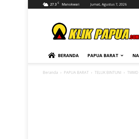
C
27.3
Jumat, Agustus 7, 2026
Manokwari
KLIKPAPUA
BERANDA
PAPUA BARAT
NA
Beranda
PAPUA BARAT
TELUK BINTUNI
TMMD k