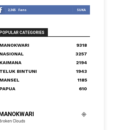
2,365
Fans
SUKA
POPULAR CATEGORIES
MANOKWARI
9318
NASIONAL
3257
KAIMANA
2194
TELUK BINTUNI
1943
MANSEL
1185
PAPUA
610
MANOKWARI
Broken Clouds