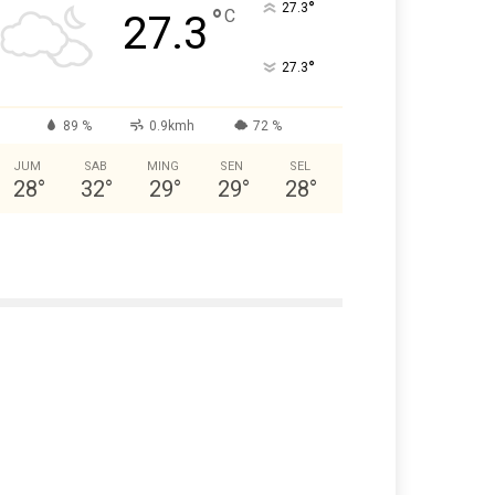
°
27.3
°
C
27.3
°
27.3
89 %
0.9kmh
72 %
JUM
SAB
MING
SEN
SEL
28
°
32
°
29
°
29
°
28
°