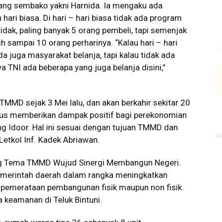
ang sembako yakni Harnida. Ia mengaku ada
ari biasa. Di hari – hari biasa tidak ada program
dak, paling banyak 5 orang pembeli, tapi semenjak
ih sampai 10 orang perharinya. “Kalau hari – hari
da juga masyarakat belanja, tapi kalau tidak ada
ya TNI ada beberapa yang juga belanja disini,”
MMD sejak 3 Mei lalu, dan akan berkahir sekitar 20
erus memberikan dampak positif bagi perekonomian
g Idoor. Hal ini sesuai dengan tujuan TMMD dan
Letkol Inf. Kadek Abriawan.
 Tema TMMD Wujud Sinergi Membangun Negeri.
emerintah daerah dalam rangka meningkatkan
 pemerataan pembangunan fisik maupun non fisik.
 keamanan di Teluk Bintuni.