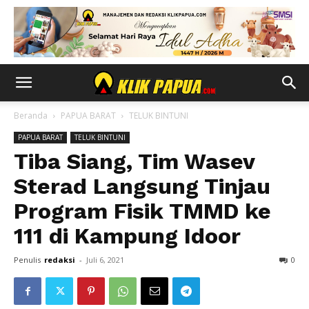
Beranda
PAPUA BARAT
TELUK BINTUNI
PAPUA BARAT
TELUK BINTUNI
Tiba Siang, Tim Wasev
Sterad Langsung Tinjau
Program Fisik TMMD ke
111 di Kampung Idoor
Penulis
redaksi
-
Juli 6, 2021
0