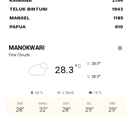
KAIMANA
2194
TELUK BINTUNI
1943
MANSEL
1185
PAPUA
610
MANOKWARI
Few Clouds
°
28.3
°
C
28.3
°
28.3
68 %
2.5kmh
15 %
SAB
MING
SEN
SEL
RAB
28
°
32
°
28
°
29
°
29
°