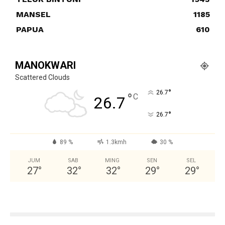
MANSEL
1185
PAPUA
610
MANOKWARI
Scattered Clouds
°
26.7
°
C
26.7
°
26.7
89 %
1.3kmh
30 %
JUM
SAB
MING
SEN
SEL
27
°
32
°
32
°
29
°
29
°