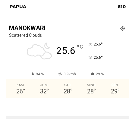
PAPUA
610
MANOKWARI
Scattered Clouds
°
25.6
°
C
25.6
°
25.6
94 %
0.9kmh
29 %
KAM
JUM
SAB
MING
SEN
26
°
32
°
28
°
28
°
29
°