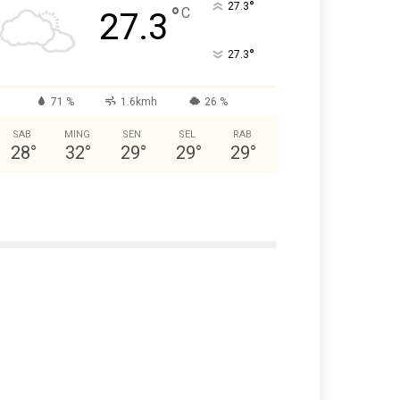
°
27.3
°
C
27.3
°
27.3
71 %
1.6kmh
26 %
SAB
MING
SEN
SEL
RAB
28
°
32
°
29
°
29
°
29
°