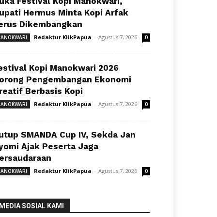
uka Festival Kopi Manokwari,
upati Hermus Minta Kopi Arfak
erus Dikembangkan
Redaktur KlikPapua
-
Agustus 7, 2026
ANOKWARI
0
estival Kopi Manokwari 2026
orong Pengembangan Ekonomi
reatif Berbasis Kopi
Redaktur KlikPapua
-
Agustus 7, 2026
ANOKWARI
0
utup SMANDA Cup IV, Sekda Jan
yomi Ajak Peserta Jaga
ersaudaraan
Redaktur KlikPapua
-
Agustus 7, 2026
ANOKWARI
0
MEDIA SOSIAL KAMI