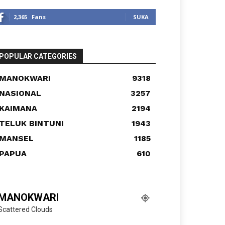
2,365
Fans
SUKA
POPULAR CATEGORIES
MANOKWARI
9318
NASIONAL
3257
KAIMANA
2194
TELUK BINTUNI
1943
MANSEL
1185
PAPUA
610
MANOKWARI
Scattered Clouds