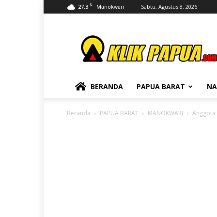
C
27.3
Sabtu, Agustus 8, 2026
Manokwari
KLIKPAPUA
BERANDA
PAPUA BARAT
NA
Beranda
PAPUA BARAT
MANOKWARI
Anggota 