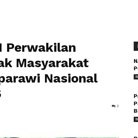
I Perwakilan
jak Masyarakat
N
P
parawi Nasional
N
6
P
P
0
B
N