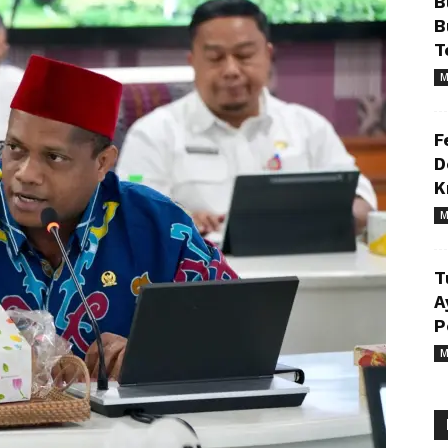
B
B
T
M
F
D
K
M
T
A
P
M