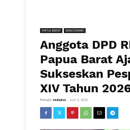
PAPUA BARAT
MANOKWARI
Anggota DPD R
Papua Barat A
Sukseskan Pes
XIV Tahun 202
Penulis
redaksi
-
Juni 5, 2026