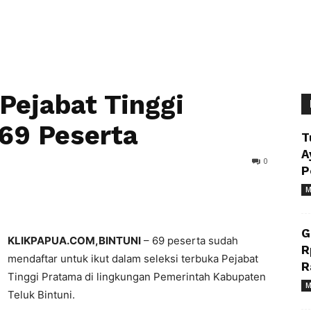
Pejabat Tinggi
 69 Peserta
T
A
0
P
M
G
KLIKPAPUA.COM,BINTUNI
– 69 peserta sudah
R
mendaftar untuk ikut dalam seleksi terbuka Pejabat
R
Tinggi Pratama di lingkungan Pemerintah Kabupaten
M
Teluk Bintuni.