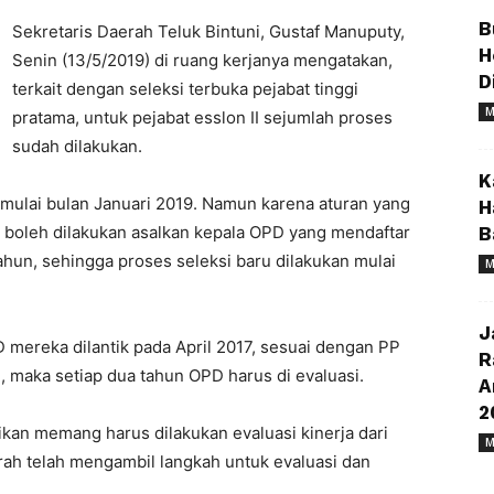
B
Sekretaris Daerah Teluk Bintuni, Gustaf Manuputy,
H
Senin (13/5/2019) di ruang kerjanya mengatakan,
D
terkait dengan seleksi terbuka pejabat tinggi
M
pratama, untuk pejabat esslon II sejumlah proses
sudah dilakukan.
K
 mulai bulan Januari 2019. Namun karena aturan yang
H
, boleh dilakukan asalkan kepala OPD yang mendaftar
B
ahun, sehingga proses seleksi baru dilakukan mulai
M
J
 mereka dilantik pada April 2017, sesuai dengan PP
R
 maka setiap dua tahun OPD harus di evaluasi.
A
2
kan memang harus dilakukan evaluasi kinerja dari
M
ah telah mengambil langkah untuk evaluasi dan