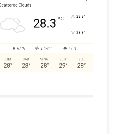
Scattered Clouds
°
28.3
°
C
28.3
°
28.3
67 %
2.4kmh
47 %
JUM
SAB
MING
SEN
SEL
28
°
28
°
28
°
29
°
28
°