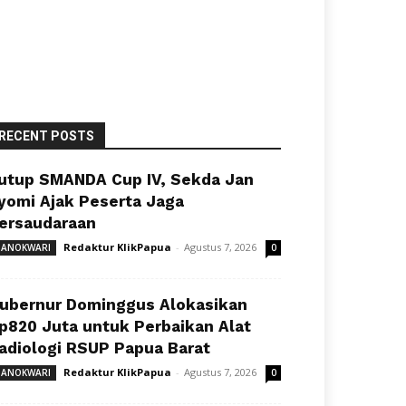
RECENT POSTS
utup SMANDA Cup IV, Sekda Jan
yomi Ajak Peserta Jaga
ersaudaraan
Redaktur KlikPapua
-
Agustus 7, 2026
ANOKWARI
0
ubernur Dominggus Alokasikan
p820 Juta untuk Perbaikan Alat
adiologi RSUP Papua Barat
Redaktur KlikPapua
-
Agustus 7, 2026
ANOKWARI
0