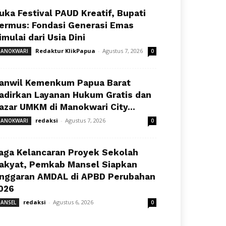
uka Festival PAUD Kreatif, Bupati
ermus: Fondasi Generasi Emas
imulai dari Usia Dini
Redaktur KlikPapua
-
Agustus 7, 2026
ANOKWARI
0
anwil Kemenkum Papua Barat
adirkan Layanan Hukum Gratis dan
azar UMKM di Manokwari City...
redaksi
-
Agustus 7, 2026
ANOKWARI
0
aga Kelancaran Proyek Sekolah
akyat, Pemkab Mansel Siapkan
nggaran AMDAL di APBD Perubahan
026
redaksi
-
Agustus 6, 2026
ANSEL
0