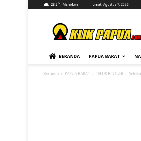
C
28.3
Jumat, Agustus 7, 2026
Manokwari
KLIKPAPUA
BERANDA
PAPUA BARAT
NA
Beranda
PAPUA BARAT
TELUK BINTUNI
Seleks