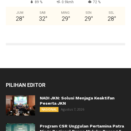
89 %
0.9kmh
72 %
JUM
SAB
MING
SEN
SEL
28
°
32
°
29
°
29
°
28
°
PILIHAN EDITOR
NADI JKN: Solusi Menjaga Keaktifan
Peserta JKN
Agustus 7, 2026
NASIONAL
Program CSR Unggulan Pertamina Patra