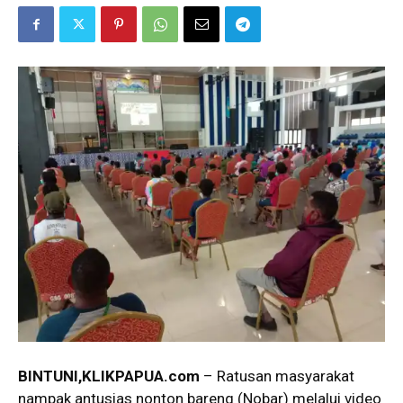
BINTUNI
,KLIKPAPUA.com
– Ratusan masyarakat
nampak antusias nonton bareng (Nobar) melalui video