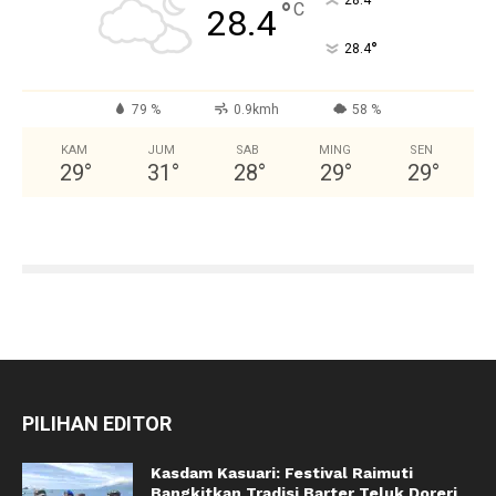
°
28.4
°
C
28.4
°
28.4
79 %
0.9kmh
58 %
KAM
JUM
SAB
MING
SEN
29
°
31
°
28
°
29
°
29
°
PILIHAN EDITOR
Kasdam Kasuari: Festival Raimuti
Bangkitkan Tradisi Barter Teluk Doreri