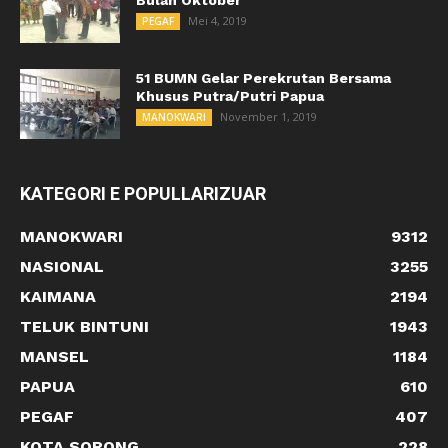
Bulan Oktober
Mei 4, 2019
PEGAF
51 BUMN Gelar Perekrutan Bersama
Khusus Putra/Putri Papua
November 1, 2019
MANOKWARI
KATEGORI E POPULLARIZUAR
MANOKWARI
9312
NASIONAL
3255
KAIMANA
2194
TELUK BINTUNI
1943
MANSEL
1184
PAPUA
610
PEGAF
407
KOTA SORONG
228