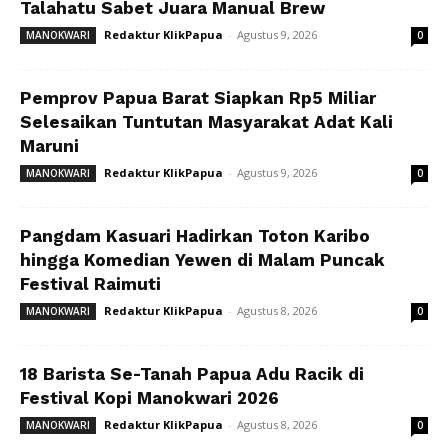
Talahatu Sabet Juara Manual Brew
Redaktur KlikPapua
-
Agustus 9, 2026
MANOKWARI
0
Pemprov Papua Barat Siapkan Rp5 Miliar
Selesaikan Tuntutan Masyarakat Adat Kali
Maruni
Redaktur KlikPapua
-
Agustus 9, 2026
MANOKWARI
0
Pangdam Kasuari Hadirkan Toton Karibo
hingga Komedian Yewen di Malam Puncak
Festival Raimuti
Redaktur KlikPapua
-
Agustus 8, 2026
MANOKWARI
0
18 Barista Se-Tanah Papua Adu Racik di
Festival Kopi Manokwari 2026
Redaktur KlikPapua
-
Agustus 8, 2026
MANOKWARI
0