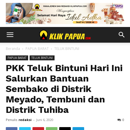
Beranda
PAPUA BARAT
TELUK BINTUNI
PAPUA BARAT
TELUK BINTUNI
PKK Teluk Bintuni Hari Ini
Salurkan Bantuan
Sembako di Distrik
Meyado, Tembuni dan
Distrik Tuhiba
Penulis
redaksi
-
Juni 6, 2020
0