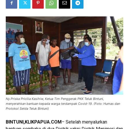
Ny.Priska Pricilia Kasihiw, Ketua Tim Penggerak PKK Teluk Bintuni,
menyerahkan bantuan kepada warga terdampak Covid-19. (Foto: Humas dan
Protokol Setda Teluk Bintuni)
BINTUNI,
KLIKPAPUA.COM
– Setelah menyalurkan
bantuan sembako di dua Distrik yakni Distrik Manimeri dan