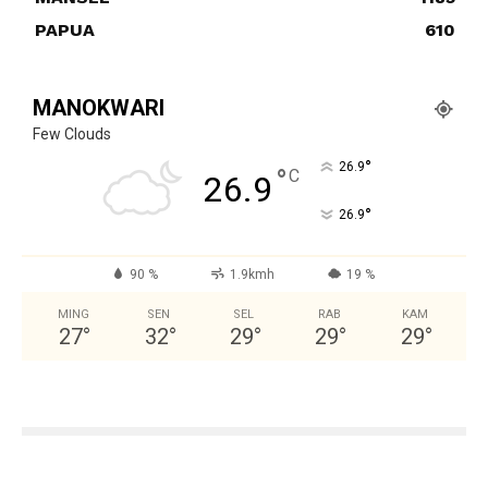
PAPUA
610
MANOKWARI
Few Clouds
°
26.9
°
C
26.9
°
26.9
90 %
1.9kmh
19 %
MING
SEN
SEL
RAB
KAM
27
°
32
°
29
°
29
°
29
°