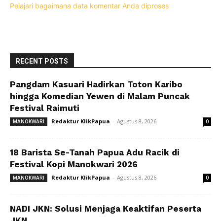
Pelajari bagaimana data komentar Anda diproses
RECENT POSTS
Pangdam Kasuari Hadirkan Toton Karibo
hingga Komedian Yewen di Malam Puncak
Festival Raimuti
Redaktur KlikPapua
-
Agustus 8, 2026
MANOKWARI
0
18 Barista Se-Tanah Papua Adu Racik di
Festival Kopi Manokwari 2026
Redaktur KlikPapua
-
Agustus 8, 2026
MANOKWARI
0
NADI JKN: Solusi Menjaga Keaktifan Peserta
JKN