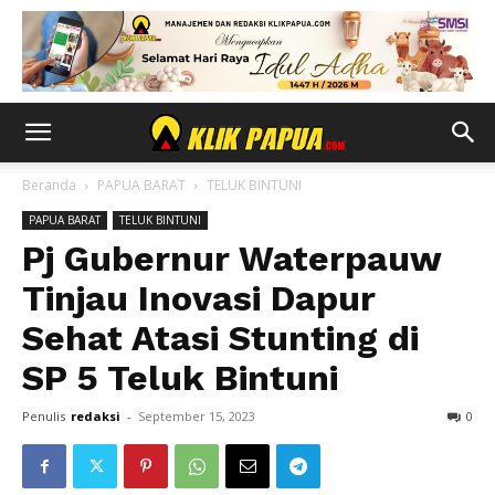
Beranda
PAPUA BARAT
TELUK BINTUNI
PAPUA BARAT
TELUK BINTUNI
Pj Gubernur Waterpauw
Tinjau Inovasi Dapur
Sehat Atasi Stunting di
SP 5 Teluk Bintuni
Penulis
redaksi
-
September 15, 2023
0