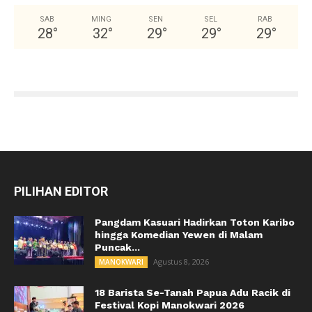
SAB
MING
SEN
SEL
RAB
28
°
32
°
29
°
29
°
29
°
PILIHAN EDITOR
Pangdam Kasuari Hadirkan Toton Karibo
hingga Komedian Yewen di Malam
Puncak...
Agustus 8, 2026
MANOKWARI
18 Barista Se-Tanah Papua Adu Racik di
Festival Kopi Manokwari 2026