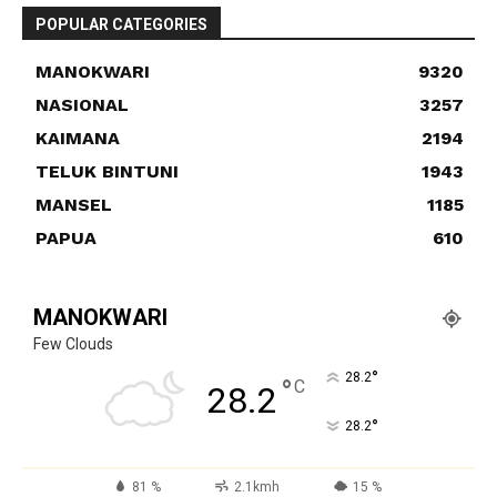
POPULAR CATEGORIES
MANOKWARI
9320
NASIONAL
3257
KAIMANA
2194
TELUK BINTUNI
1943
MANSEL
1185
PAPUA
610
MANOKWARI
Few Clouds
°
28.2
°
C
28.2
°
28.2
81 %
2.1kmh
15 %