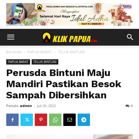
Beranda
PAPUA BARAT
TELUK BINTUNI
PAPUA BARAT
TELUK BINTUNI
Perusda Bintuni Maju
Mandiri Pastikan Besok
Sampah Dibersihkan
Penulis
admin
-
Juli 20, 2022
0