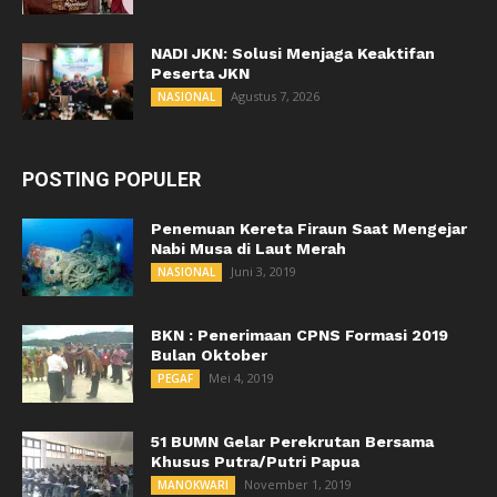
NADI JKN: Solusi Menjaga Keaktifan
Peserta JKN
Agustus 7, 2026
NASIONAL
POSTING POPULER
Penemuan Kereta Firaun Saat Mengejar
Nabi Musa di Laut Merah
Juni 3, 2019
NASIONAL
BKN : Penerimaan CPNS Formasi 2019
Bulan Oktober
Mei 4, 2019
PEGAF
51 BUMN Gelar Perekrutan Bersama
Khusus Putra/Putri Papua
November 1, 2019
MANOKWARI