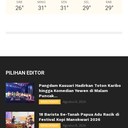
SAB
MING
SEN
SEL
RAB
26
°
31
°
31
°
29
°
29
°
PILIHAN EDITOR
Pangdam Kasuari Hadirkan Toton Karibo
hingga Komedian Yewen di Malam
Puncak...
Agustus 8, 2026
MANOKWARI
18 Barista Se-Tanah Papua Adu Racik di
Festival Kopi Manokwari 2026
Agustus 8, 2026
MANOKWARI