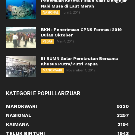
Penemuan Kereta Firaun Saat Mengejar
Nabi Musa di Laut Merah
Juni 3, 2019
NASIONAL
BKN : Penerimaan CPNS Formasi 2019
Bulan Oktober
Mei 4, 2019
PEGAF
51 BUMN Gelar Perekrutan Bersama
Khusus Putra/Putri Papua
November 1, 2019
MANOKWARI
KATEGORI E POPULLARIZUAR
MANOKWARI
9320
NASIONAL
3257
KAIMANA
2194
TELUK BINTUNI
1943