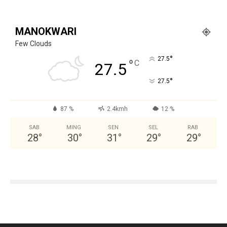
MANOKWARI
Few Clouds
°
27.5
°
C
27.5
°
27.5
87 %
2.4kmh
12 %
SAB
MING
SEN
SEL
RAB
28
°
30
°
31
°
29
°
29
°