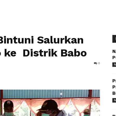
intuni Salurkan
 ke Distrik Babo
N
P
0
N
P
P
B
N