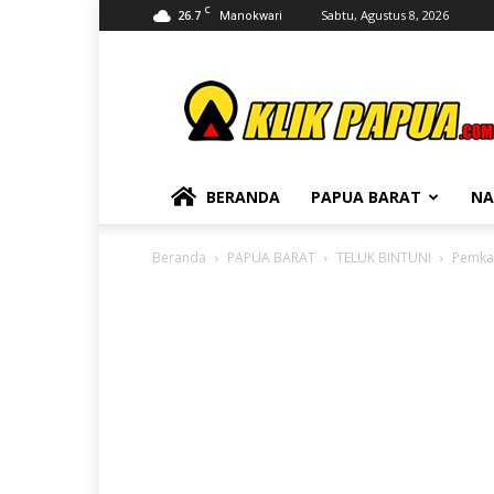
C
26.7
Sabtu, Agustus 8, 2026
Manokwari
KLIKPAPUA
BERANDA
PAPUA BARAT
NA
Beranda
PAPUA BARAT
TELUK BINTUNI
Pemkab