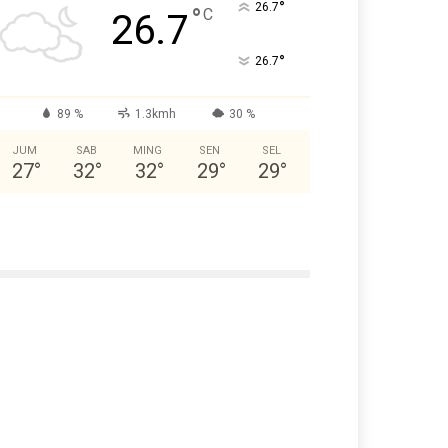
°
26.7
°
C
26.7
°
26.7
89 %
1.3kmh
30 %
JUM
SAB
MING
SEN
SEL
27
°
32
°
32
°
29
°
29
°