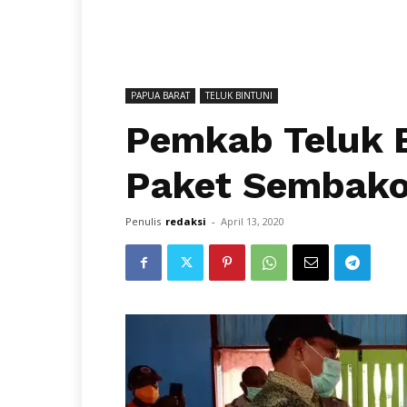
PAPUA BARAT
TELUK BINTUNI
Pemkab Teluk B
Paket Sembako
Penulis
redaksi
-
April 13, 2020