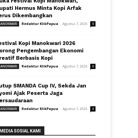
uka Festival Kopi Manokwari,
upati Hermus Minta Kopi Arfak
erus Dikembangkan
Redaktur KlikPapua
-
Agustus 7, 2026
ANOKWARI
0
estival Kopi Manokwari 2026
orong Pengembangan Ekonomi
reatif Berbasis Kopi
Redaktur KlikPapua
-
Agustus 7, 2026
ANOKWARI
0
utup SMANDA Cup IV, Sekda Jan
yomi Ajak Peserta Jaga
ersaudaraan
Redaktur KlikPapua
-
Agustus 7, 2026
ANOKWARI
0
MEDIA SOSIAL KAMI