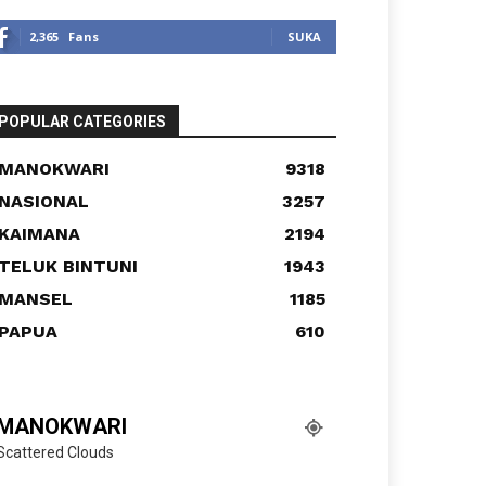
2,365
Fans
SUKA
POPULAR CATEGORIES
MANOKWARI
9318
NASIONAL
3257
KAIMANA
2194
TELUK BINTUNI
1943
MANSEL
1185
PAPUA
610
MANOKWARI
Scattered Clouds