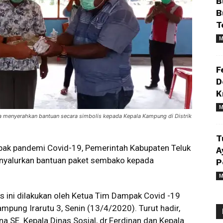
B
B
T
M
F
D
K
M
tna menyerahkan bantuan secara simbolis kepada Kepala Kampung di Distrik
T
ak pandemi Covid-19, Pemerintah Kabupaten Teluk
A
nyalurkan bantuan paket sembako kepada
P
M
s ini dilakukan oleh Ketua Tim Dampak Covid -19
 Kampung Irarutu 3, Senin (13/4/2020). Turut hadir,
na.SE. Kepala Dinas Sosial, dr.Ferdinan dan Kepala