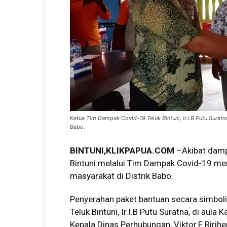
Ketua Tim Dampak Covid-19 Teluk Bintuni, Ir.I.B Putu Sura
Babo.
BINTUNI,KLIKPAPUA.COM
–Akibat damp
Bintuni melalui Tim Dampak Covid-19 me
masyarakat di Distrik Babo.
Penyerahan paket bantuan secara simboli
Teluk Bintuni, Ir.I.B Putu Suratna, di aula
Kepala Dinas Perhubungan, Viktor.E Ririhe