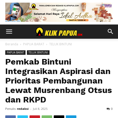
Beranda
PAPUA BARAT
TELUK BINTUNI
PAPUA BARAT
TELUK BINTUNI
Pemkab Bintuni
Integrasikan Aspirasi dan
Prioritas Pembangunan
Lewat Musrenbang Otsus
dan RKPD
Penulis
redaksi
-
Juli 8, 2025
0