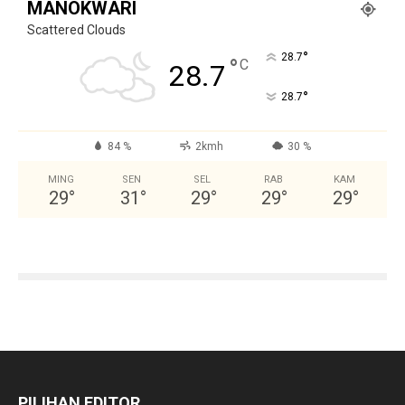
MANOKWARI
Scattered Clouds
°
28.7
°
C
28.7
°
28.7
84 %
2kmh
30 %
MING
SEN
SEL
RAB
KAM
29
°
31
°
29
°
29
°
29
°
PILIHAN EDITOR