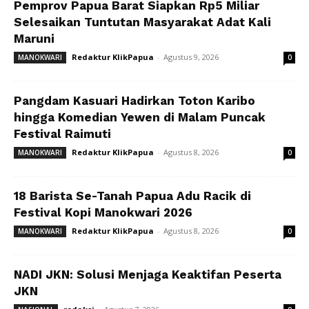
Pemprov Papua Barat Siapkan Rp5 Miliar
Selesaikan Tuntutan Masyarakat Adat Kali
Maruni
Redaktur KlikPapua
-
Agustus 9, 2026
MANOKWARI
0
Pangdam Kasuari Hadirkan Toton Karibo
hingga Komedian Yewen di Malam Puncak
Festival Raimuti
Redaktur KlikPapua
-
Agustus 8, 2026
MANOKWARI
0
18 Barista Se-Tanah Papua Adu Racik di
Festival Kopi Manokwari 2026
Redaktur KlikPapua
-
Agustus 8, 2026
MANOKWARI
0
NADI JKN: Solusi Menjaga Keaktifan Peserta
JKN