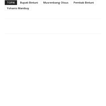
TOPIK
Bupati Bintuni
Musrenbang Otsus
Pemkab Bintuni
Yohanis Manibuy