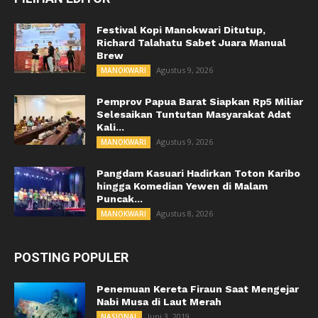
Festival Kopi Manokwari Ditutup,
Richard Talahatu Sabet Juara Manual
Brew
Agustus 9, 2026
MANOKWARI
Pemprov Papua Barat Siapkan Rp5 Miliar
Selesaikan Tuntutan Masyarakat Adat
Kali...
Agustus 9, 2026
MANOKWARI
Pangdam Kasuari Hadirkan Toton Karibo
hingga Komedian Yewen di Malam
Puncak...
Agustus 8, 2026
MANOKWARI
POSTING POPULER
Penemuan Kereta Firaun Saat Mengejar
Nabi Musa di Laut Merah
Juni 3, 2019
NASIONAL