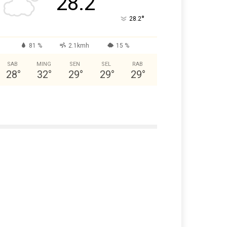
28.2
°
28.2
81 %
2.1kmh
15 %
SAB
MING
SEN
SEL
RAB
28
°
32
°
29
°
29
°
29
°