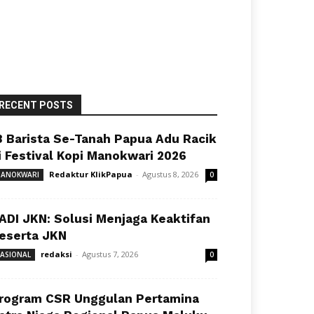
RECENT POSTS
8 Barista Se-Tanah Papua Adu Racik
i Festival Kopi Manokwari 2026
Redaktur KlikPapua
-
Agustus 8, 2026
ANOKWARI
0
ADI JKN: Solusi Menjaga Keaktifan
eserta JKN
redaksi
-
Agustus 7, 2026
ASIONAL
0
rogram CSR Unggulan Pertamina