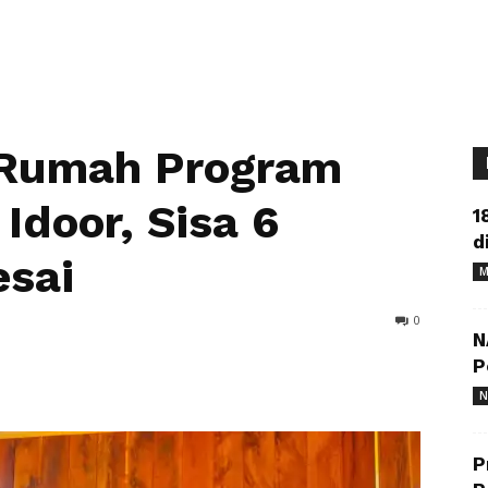
Rumah Program
Idoor, Sisa 6
1
d
esai
M
0
N
P
N
P