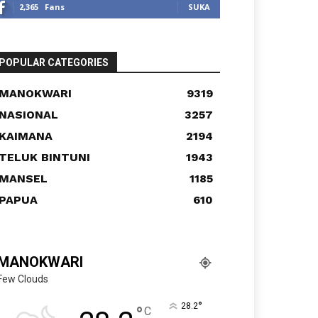
2,365
Fans
SUKA
POPULAR CATEGORIES
MANOKWARI
9319
NASIONAL
3257
KAIMANA
2194
TELUK BINTUNI
1943
MANSEL
1185
PAPUA
610
MANOKWARI
Few Clouds
°
28.2
°
C