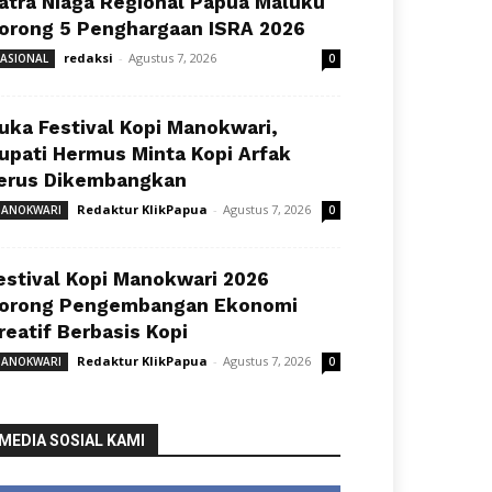
atra Niaga Regional Papua Maluku
orong 5 Penghargaan ISRA 2026
redaksi
-
Agustus 7, 2026
ASIONAL
0
uka Festival Kopi Manokwari,
upati Hermus Minta Kopi Arfak
erus Dikembangkan
Redaktur KlikPapua
-
Agustus 7, 2026
ANOKWARI
0
estival Kopi Manokwari 2026
orong Pengembangan Ekonomi
reatif Berbasis Kopi
Redaktur KlikPapua
-
Agustus 7, 2026
ANOKWARI
0
MEDIA SOSIAL KAMI