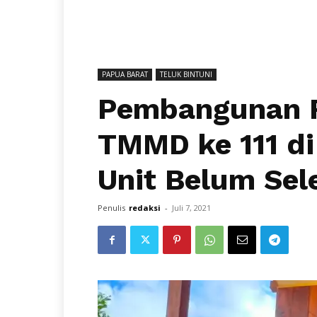
PAPUA BARAT
TELUK BINTUNI
Pembangunan 
TMMD ke 111 di 
Unit Belum Sel
Penulis
redaksi
-
Juli 7, 2021