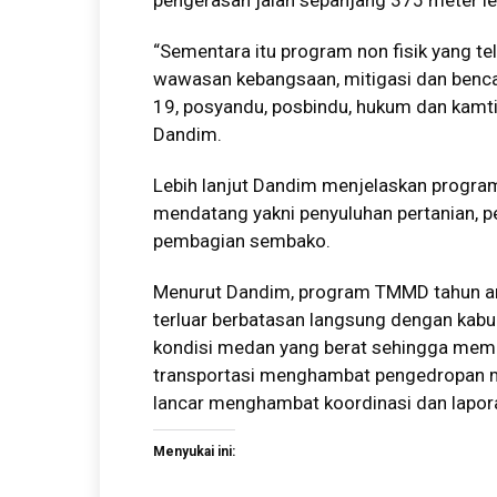
pengerasan jalan sepanjang 375 meter le
“Sementara itu program non fisik yang te
wawasan kebangsaan, mitigasi dan benca
19, posyandu, posbindu, hukum dan kamti
Dandim.
Lebih lanjut Dandim menjelaskan program 
mendatang yakni penyuluhan pertanian, p
pembagian sembako.
Menurut Dandim, program TMMD tahun an
terluar berbatasan langsung dengan kabup
kondisi medan yang berat sehingga memp
transportasi menghambat pengedropan mat
lancar menghambat koordinasi dan lapor
Menyukai ini: