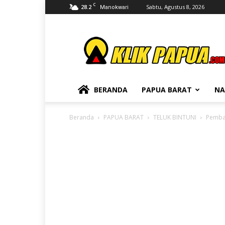
C
28.2
Sabtu, Agustus 8, 2026
Manokwari
KLIKPAPUA
BERANDA
PAPUA BARAT
NA
Beranda
PAPUA BARAT
TELUK BINTUNI
Pemban