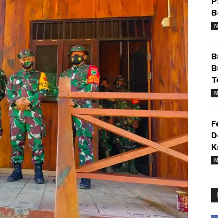
P
B
N
B
B
T
M
F
D
K
M