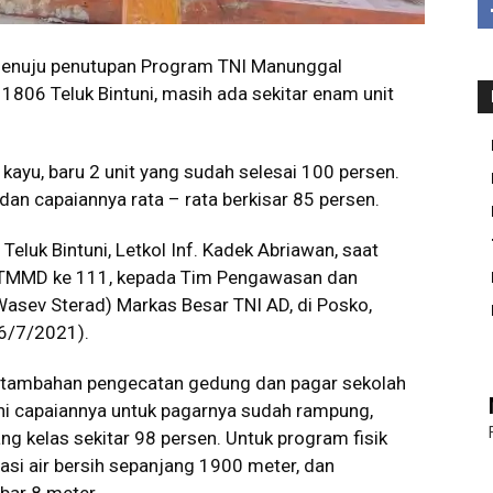
menuju penutupan Program TNI Manunggal
6 Teluk Bintuni, masih ada sekitar enam unit
i kayu, baru 2 unit yang sudah selesai 100 persen.
dan capaiannya rata – rata berkisar 85 persen.
luk Bintuni, Letkol Inf. Kadek Abriawan, saat
k TMMD ke 111, kepada Tim Pengawasan dan
(Wasev Sterad) Markas Besar TNI AD, di Posko,
(6/7/2021).
an tambahan pengecatan gedung dan pagar sekolah
i capaiannya untuk pagarnya sudah rampung,
ng kelas sekitar 98 persen. Untuk program fisik
lasi air bersih sepanjang 1900 meter, dan