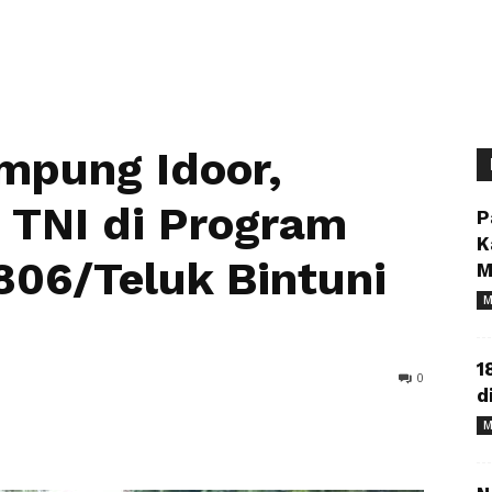
mpung Idoor,
 TNI di Program
P
K
06/Teluk Bintuni
M
M
1
0
d
M