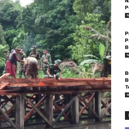
N
P
N
P
P
B
N
B
B
T
M