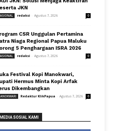
ADI JKN: Solusi Menjaga Keaktifan
eserta JKN
redaksi
-
Agustus 7, 2026
ASIONAL
0
rogram CSR Unggulan Pertamina
atra Niaga Regional Papua Maluku
orong 5 Penghargaan ISRA 2026
redaksi
-
Agustus 7, 2026
ASIONAL
0
uka Festival Kopi Manokwari,
upati Hermus Minta Kopi Arfak
erus Dikembangkan
Redaktur KlikPapua
-
Agustus 7, 2026
ANOKWARI
0
MEDIA SOSIAL KAMI