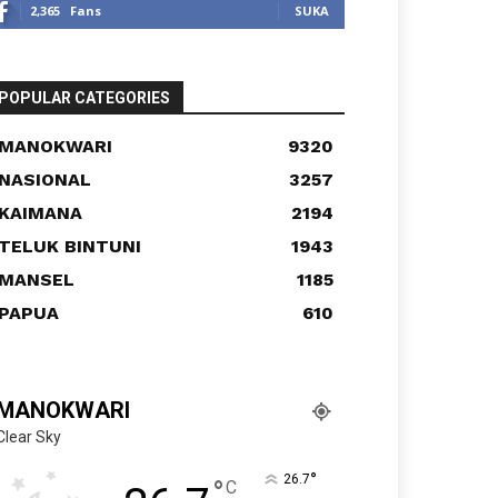
2,365
Fans
SUKA
POPULAR CATEGORIES
MANOKWARI
9320
NASIONAL
3257
KAIMANA
2194
TELUK BINTUNI
1943
MANSEL
1185
PAPUA
610
MANOKWARI
Clear Sky
°
26.7
°
C