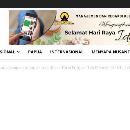
SIONAL
PAPUA
INTERNASIONAL
MENYAPA NUSAN
akat Kampung Idoor, Antusias Bantu TNI di Program TMMD Kodim 1806/Teluk Bi