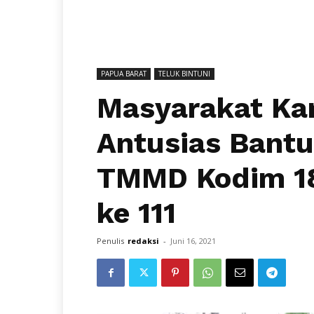
PAPUA BARAT
TELUK BINTUNI
Masyarakat Ka
Antusias Bantu
TMMD Kodim 18
ke 111
Penulis
redaksi
-
Juni 16, 2021