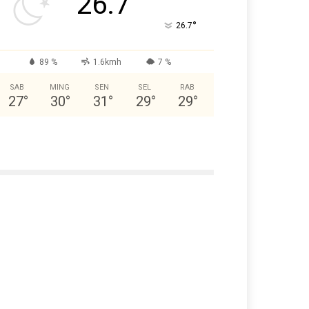
26.7
°
26.7
89 %
1.6kmh
7 %
SAB
MING
SEN
SEL
RAB
27
°
30
°
31
°
29
°
29
°