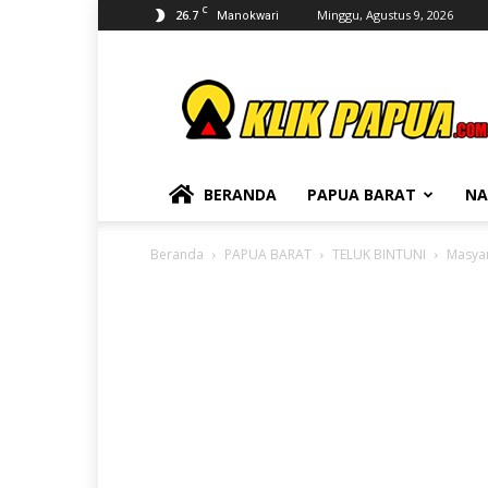
C
26.7
Minggu, Agustus 9, 2026
Manokwari
KLIKPAPUA
BERANDA
PAPUA BARAT
NA
Beranda
PAPUA BARAT
TELUK BINTUNI
Masyar