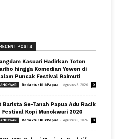
RECENT POSTS
angdam Kasuari Hadirkan Toton
aribo hingga Komedian Yewen di
alam Puncak Festival Raimuti
Redaktur KlikPapua
-
Agustus 8, 2026
ANOKWARI
0
8 Barista Se-Tanah Papua Adu Racik
i Festival Kopi Manokwari 2026
Redaktur KlikPapua
-
Agustus 8, 2026
ANOKWARI
0