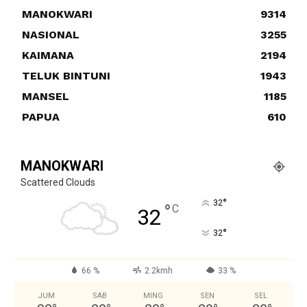
MANOKWARI
9314
NASIONAL
3255
KAIMANA
2194
TELUK BINTUNI
1943
MANSEL
1185
PAPUA
610
MANOKWARI
Scattered Clouds
°
32
°
C
32
°
32
66 %
2.2kmh
33 %
JUM
SAB
MING
SEN
SEL