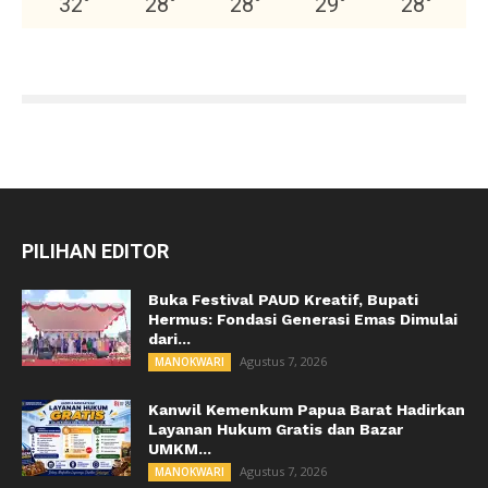
32
°
28
°
28
°
29
°
28
°
PILIHAN EDITOR
Buka Festival PAUD Kreatif, Bupati
Hermus: Fondasi Generasi Emas Dimulai
dari...
Agustus 7, 2026
MANOKWARI
Kanwil Kemenkum Papua Barat Hadirkan
Layanan Hukum Gratis dan Bazar
UMKM...
Agustus 7, 2026
MANOKWARI