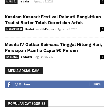
redaksi
-
Agustus 6, 2026
MANSEL
0
Kasdam Kasuari: Festival Raimuti Bangkitkan
Tradisi Barter Teluk Doreri dan Arfak
Redaktur KlikPapua
-
Agustus 6, 2026
MANOKWARI
0
Musda IV Golkar Kaimana Tinggal Hitung Hari,
Persiapan Panitia Capai 90 Persen
redaksi
-
Agustus 6, 2026
KAIMANA
0
MEDIA SOSIAL KAMI
2,365
Fans
SUKA
POPULAR CATEGORIES