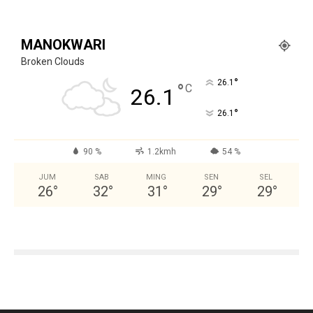
MANOKWARI
Broken Clouds
°
26.1
°
C
26.1
°
26.1
90 %
1.2kmh
54 %
JUM
SAB
MING
SEN
SEL
26
°
32
°
31
°
29
°
29
°