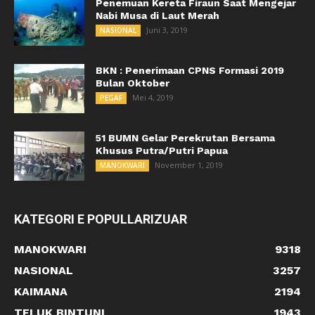
Penemuan Kereta Firaun Saat Mengejar
Nabi Musa di Laut Merah
Juni 3, 2019
NASIONAL
BKN : Penerimaan CPNS Formasi 2019
Bulan Oktober
Mei 4, 2019
PEGAF
51 BUMN Gelar Perekrutan Bersama
Khusus Putra/Putri Papua
November 1, 2019
MANOKWARI
KATEGORI E POPULLARIZUAR
MANOKWARI
9318
NASIONAL
3257
KAIMANA
2194
TELUK BINTUNI
1943