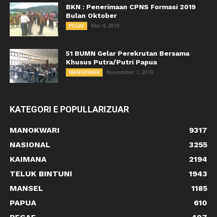
BKN : Penerimaan CPNS Formasi 2019
Bulan Oktober
Mei 4, 2019
PEGAF
51 BUMN Gelar Perekrutan Bersama
Khusus Putra/Putri Papua
November 1, 2019
MANOKWARI
KATEGORI E POPULLARIZUAR
MANOKWARI
9317
NASIONAL
3255
KAIMANA
2194
TELUK BINTUNI
1943
MANSEL
1185
PAPUA
610