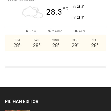
°
28.3
°
C
28.3
°
28.3
67 %
2.4kmh
47 %
JUM
SAB
MING
SEN
SEL
28
°
28
°
28
°
29
°
28
°
PILIHAN EDITOR