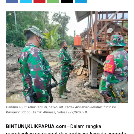
Dandim 1806 Teluk Bintuni, Letkol Inf. Kadek Abriawan kembali turun ke
Kampung Idoor, Distrik Wamesa, Selasa (22/6/2021).
BINTUNI
,KLIKPAPUA.com
—Dalam rangka
memberikan semangat dan motivasi, kepada anggota