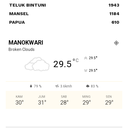
TELUK BINTUNI
1943
MANSEL
1184
PAPUA
610
MANOKWARI
Broken Clouds
°
29.5
°
C
29.5
°
29.5
79 %
3.6kmh
83 %
KAM
JUM
SAB
MING
SEN
30
°
31
°
28
°
29
°
29
°