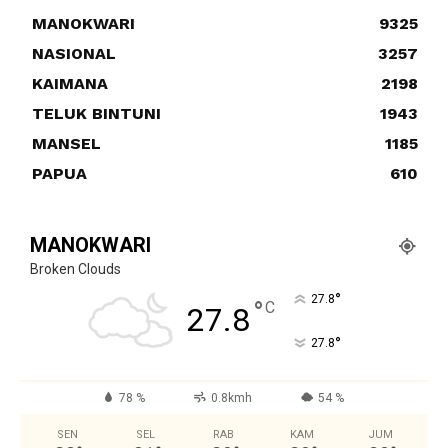
MANOKWARI
9325
NASIONAL
3257
KAIMANA
2198
TELUK BINTUNI
1943
MANSEL
1185
PAPUA
610
MANOKWARI
Broken Clouds
°
27.8
°
C
27.8
°
27.8
78 %
0.8kmh
54 %
SEN
SEL
RAB
KAM
JUM