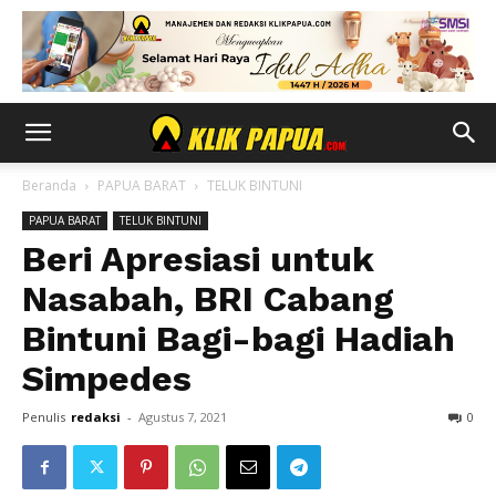
Beranda
PAPUA BARAT
TELUK BINTUNI
PAPUA BARAT
TELUK BINTUNI
Beri Apresiasi untuk
Nasabah, BRI Cabang
Bintuni Bagi-bagi Hadiah
Simpedes
Penulis
redaksi
-
Agustus 7, 2021
0