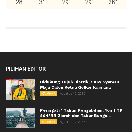
28
°
31
°
29
°
29
°
28
°
PILIHAN EDITOR
Didukung Tujuh Distrik, Suny Syamsu
Maju Calon Ketua Golkar Kaimana
Agustus 10, 2026
KAIMANA
Peringati 1 Tahun Pengabdian, Yonif TP
864/NN Ziarah dan Tabur Bunga...
Agustus 10, 2026
KAIMANA