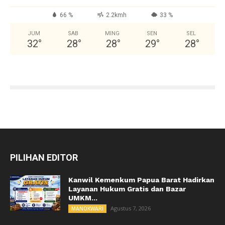
66 %
2.2kmh
33 %
JUM
SAB
MING
SEN
SEL
32
°
28
°
28
°
29
°
28
°
PILIHAN EDITOR
Kanwil Kemenkum Papua Barat Hadirkan
Layanan Hukum Gratis dan Bazar
UMKM...
Agustus 7, 2026
MANOKWARI