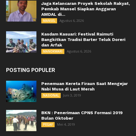
Jaga Kelancaran Proyek Sekolah Rakyat,
Pemkab Mansel Siapkan Anggaran
AMDAL di...
Agustus 6, 2026
MANSEL
Kasdam Kasuari: Festival Raimuti
Bangkitkan Tradisi Barter Teluk Doreri
dan Arfak
Agustus 6, 2026
MANOKWARI
POSTING POPULER
Penemuan Kereta Firaun Saat Mengejar
Nabi Musa di Laut Merah
Juni 3, 2019
NASIONAL
BKN : Penerimaan CPNS Formasi 2019
Bulan Oktober
Mei 4, 2019
PEGAF