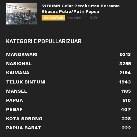
51 BUMN Gelar Perekrutan Bersama
Khusus Putra/Putri Papua
November 1, 2019
MANOKWARI
KATEGORI E POPULLARIZUAR
MANOKWARI
9313
NASIONAL
3255
KAIMANA
2194
TELUK BINTUNI
1943
MANSEL
1185
PAPUA
610
PEGAF
407
KOTA SORONG
228
PAPUA BARAT
222