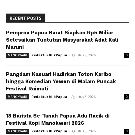
RECENT POSTS
Pemprov Papua Barat Siapkan Rp5 Miliar
Selesaikan Tuntutan Masyarakat Adat Kali
Maruni
Redaktur KlikPapua
-
Agustus 9, 2026
MANOKWARI
0
Pangdam Kasuari Hadirkan Toton Karibo
hingga Komedian Yewen di Malam Puncak
Festival Raimuti
Redaktur KlikPapua
-
Agustus 8, 2026
MANOKWARI
0
18 Barista Se-Tanah Papua Adu Racik di
Festival Kopi Manokwari 2026
Redaktur KlikPapua
-
Agustus 8, 2026
MANOKWARI
0