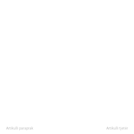
Artikulli paraprak
Artikulli tjetër