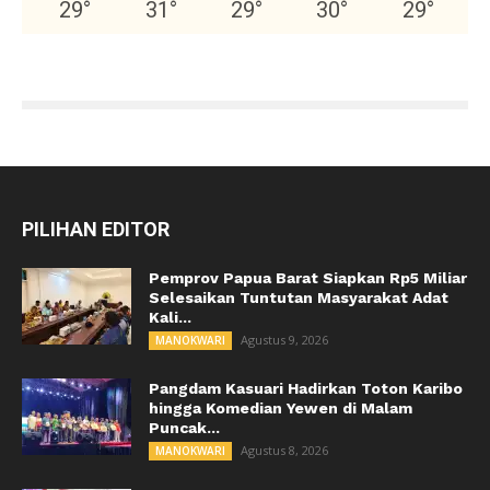
29
°
31
°
29
°
30
°
29
°
PILIHAN EDITOR
Pemprov Papua Barat Siapkan Rp5 Miliar
Selesaikan Tuntutan Masyarakat Adat
Kali...
Agustus 9, 2026
MANOKWARI
Pangdam Kasuari Hadirkan Toton Karibo
hingga Komedian Yewen di Malam
Puncak...
Agustus 8, 2026
MANOKWARI