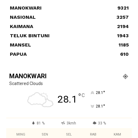
MANOKWARI
9321
NASIONAL
3257
KAIMANA
2194
TELUK BINTUNI
1943
MANSEL
1185
PAPUA
610
MANOKWARI
Scattered Clouds
°
28.1
°
C
28.1
°
28.1
81 %
3kmh
33 %
MING
SEN
SEL
RAB
KAM