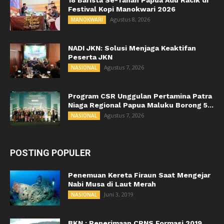
18 Barista Se-Tanah Papua Adu Racik di
Festival Kopi Manokwari 2026
Agustus 8, 2026
MANOKWARI
NADI JKN: Solusi Menjaga Keaktifan
Peserta JKN
Agustus 7, 2026
NASIONAL
Program CSR Unggulan Pertamina Patra
Niaga Regional Papua Maluku Borong 5...
Agustus 7, 2026
NASIONAL
POSTING POPULER
Penemuan Kereta Firaun Saat Mengejar
Nabi Musa di Laut Merah
Juni 3, 2019
NASIONAL
BKN : Penerimaan CPNS Formasi 2019