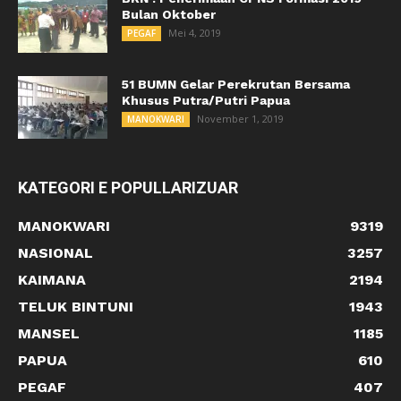
Bulan Oktober
Mei 4, 2019
PEGAF
51 BUMN Gelar Perekrutan Bersama
Khusus Putra/Putri Papua
November 1, 2019
MANOKWARI
KATEGORI E POPULLARIZUAR
MANOKWARI
9319
NASIONAL
3257
KAIMANA
2194
TELUK BINTUNI
1943
MANSEL
1185
PAPUA
610
PEGAF
407