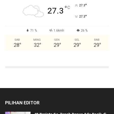
°
27.3
°
C
27.3
°
27.3
71 %
1.6kmh
26 %
SAB
MING
SEN
SEL
RAB
28
°
32
°
29
°
29
°
29
°
PILIHAN EDITOR