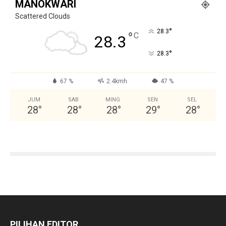
MANOKWARI
Scattered Clouds
°
28.3
°
C
28.3
°
28.3
67 %
2.4kmh
47 %
JUM
SAB
MING
SEN
SEL
28
°
28
°
28
°
29
°
28
°
PILIHAN EDITOR