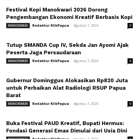
Festival Kopi Manokwari 2026 Dorong
Pengembangan Ekonomi Kreatif Berbasis Kopi
Redaktur KlikPapua
-
Agustus 7, 2026
MANOKWARI
0
Tutup SMANDA Cup IV, Sekda Jan Ayomi Ajak
Peserta Jaga Persaudaraan
Redaktur KlikPapua
-
Agustus 7, 2026
MANOKWARI
0
Gubernur Dominggus Alokasikan Rp820 Juta
untuk Perbaikan Alat Radiologi RSUP Papua
Barat
Redaktur KlikPapua
-
Agustus 7, 2026
MANOKWARI
0
Buka Festival PAUD Kreatif, Bupati Hermus:
Fondasi Generasi Emas Dimulai dari Usia Dini
Redaktur KlikPapua
-
Agustus 7, 2026
MANOKWARI
0