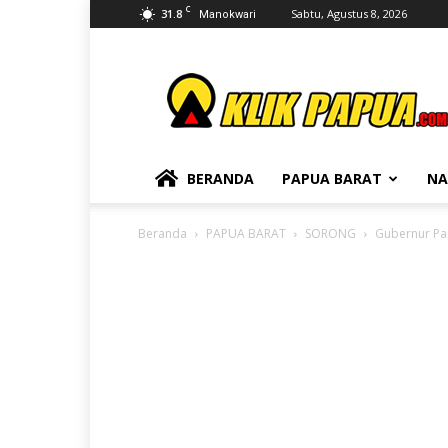
C
31.8
Sabtu, Agustus 8, 2026
Manokwari
KLIKPAPUA
BERANDA
PAPUA BARAT
NA
Beranda
PAPUA BARAT
SORONG
Gubernur Pap