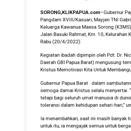
SORONG,KLIKPAPUA.com
–Gubernur Pa
Pangdam XVIII/Kasuari, Mayjen TNI Gabri
Keluarga Kawanua Maesa Sorong (K3MS),
Jalan Basuki Rahmat, Km. 10, Kelurahan K
Rabu (20/4/2022).
Kegiatan ibadah dipimpin oleh Pdt. Dr. N
Daerah GBI Papua Barat) mengusung tema
Kristus Memotivasi Kita Untuk Membangu
Gubernur Papua Barat dalam sambutan
semoga damai Kristus selalu menyertai. “
tetapi bagi seluruh umat manusia di dunia i
toleransi dalam kehidupan sehari-hari,” u
Ia menambahkan, saat ini masih banyak ti
untuk itu, ia mengajak semua untuk berg