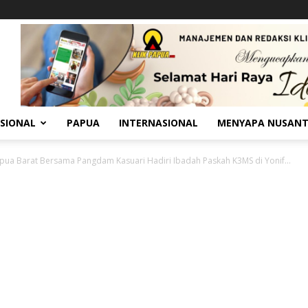
SIONAL
PAPUA
INTERNASIONAL
MENYAPA NUSAN
ua Barat Bersama Pangdam Kasuari Hadiri Ibadah Paskah K3MS di Yonif...