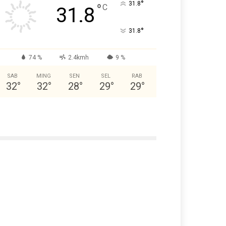
°
31.8
°
C
31.8
°
31.8
74 %
2.4kmh
9 %
SAB
MING
SEN
SEL
RAB
32
°
32
°
28
°
29
°
29
°