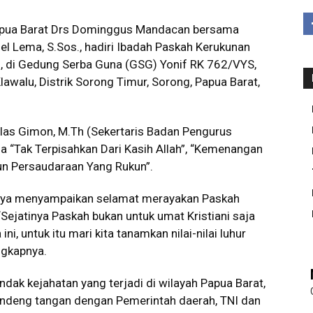
pua Barat Drs Dominggus Mandacan bersama
el Lema, S.Sos., hadiri Ibadah Paskah Kerukunan
 di Gedung Serba Guna (GSG) Yonif RK 762/VYS,
lawalu, Distrik Sorong Timur, Sorong, Papua Barat,
iclas Gimon, M.Th (Sekertaris Badan Pengurus
 “Tak Terpisahkan Dari Kasih Allah”, “Kemenangan
n Persaudaraan Yang Rukun”.
nya menyampaikan selamat merayakan Paskah
Sejatinya Paskah bukan untuk umat Kristiani saja
ni, untuk itu mari kita tanamkan nilai-nilai luhur
ngkapnya.
ndak kejahatan yang terjadi di wilayah Papua Barat,
andeng tangan dengan Pemerintah daerah, TNI dan