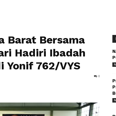
a Barat Bersama
i Hadiri Ibadah
N
P
i Yonif 762/VYS
N
0
P
P
B
N