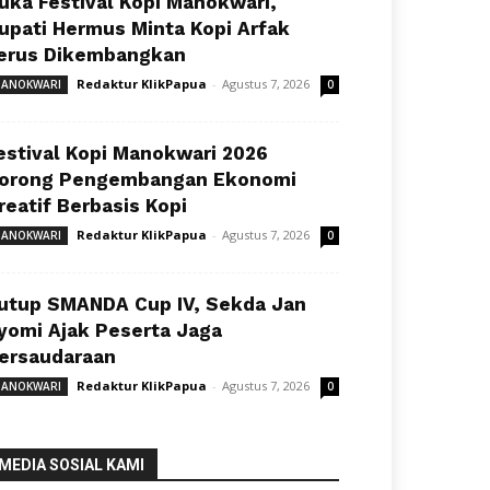
uka Festival Kopi Manokwari,
upati Hermus Minta Kopi Arfak
erus Dikembangkan
Redaktur KlikPapua
-
Agustus 7, 2026
ANOKWARI
0
estival Kopi Manokwari 2026
orong Pengembangan Ekonomi
reatif Berbasis Kopi
Redaktur KlikPapua
-
Agustus 7, 2026
ANOKWARI
0
utup SMANDA Cup IV, Sekda Jan
yomi Ajak Peserta Jaga
ersaudaraan
Redaktur KlikPapua
-
Agustus 7, 2026
ANOKWARI
0
MEDIA SOSIAL KAMI