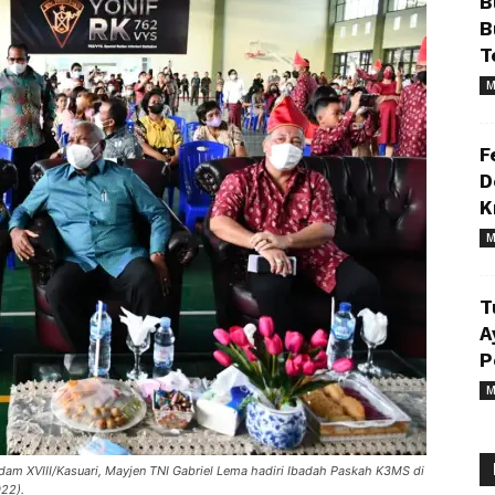
B
B
T
M
F
D
K
M
T
A
P
M
m XVIII/Kasuari, Mayjen TNI Gabriel Lema hadiri Ibadah Paskah K3MS di
22).