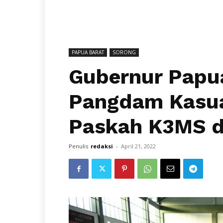
PAPUA BARAT
SORONG
Gubernur Papu
Pangdam Kasuar
Paskah K3MS d
Penulis
redaksi
-
April 21, 2022