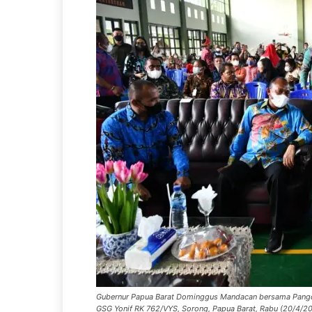
Gubernur Papua Barat Dominggus Mandacan bersama Pangda
GSG Yonif RK 762/VYS, Sorong, Papua Barat, Rabu (20/4/20