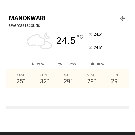
MANOKWARI
Overcast Clouds
°
24.5
°
C
24.5
°
24.5
99 %
0.9kmh
88 %
KAM
JUM
SAB
MING
SEN
25
°
32
°
29
°
29
°
29
°