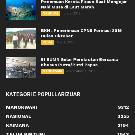
Penemuan Kereta Firaun Saat Mengejar
Nabi Musa di Laut Merah
Juni 3, 2019
NASIONAL
BKN : Penerimaan CPNS Formasi 2019
Bulan Oktober
Mei 4, 2019
PEGAF
51 BUMN Gelar Perekrutan Bersama
Khusus Putra/Putri Papua
November 1, 2019
MANOKWARI
KATEGORI E POPULLARIZUAR
MANOKWARI
9312
NASIONAL
3255
KAIMANA
2194
TELUK BINTUNI
1943