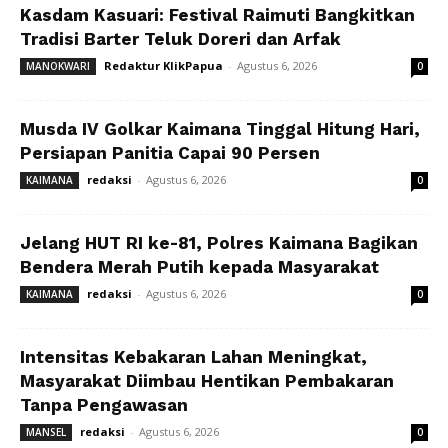
Kasdam Kasuari: Festival Raimuti Bangkitkan
Tradisi Barter Teluk Doreri dan Arfak
Redaktur KlikPapua
-
Agustus 6, 2026
MANOKWARI
0
Musda IV Golkar Kaimana Tinggal Hitung Hari,
Persiapan Panitia Capai 90 Persen
redaksi
-
Agustus 6, 2026
KAIMANA
0
Jelang HUT RI ke-81, Polres Kaimana Bagikan
Bendera Merah Putih kepada Masyarakat
redaksi
-
Agustus 6, 2026
KAIMANA
0
Intensitas Kebakaran Lahan Meningkat,
Masyarakat Diimbau Hentikan Pembakaran
Tanpa Pengawasan
redaksi
-
Agustus 6, 2026
MANSEL
0