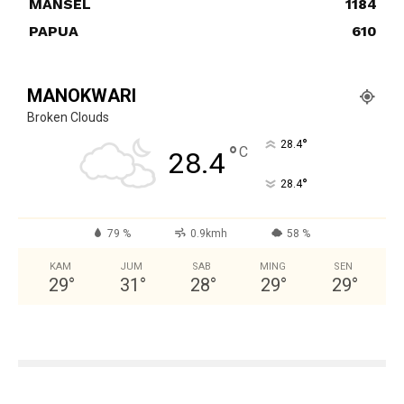
MANSEL
1184
PAPUA
610
MANOKWARI
Broken Clouds
°
28.4
°
C
28.4
°
28.4
79 %
0.9kmh
58 %
KAM
JUM
SAB
MING
SEN
29
°
31
°
28
°
29
°
29
°