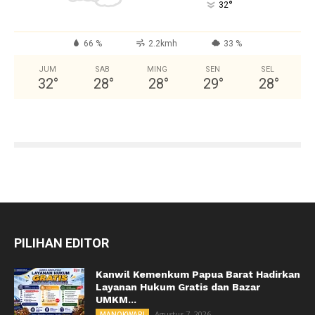
°
32
66 %
2.2kmh
33 %
JUM
SAB
MING
SEN
SEL
32
°
28
°
28
°
29
°
28
°
PILIHAN EDITOR
Kanwil Kemenkum Papua Barat Hadirkan
Layanan Hukum Gratis dan Bazar
UMKM...
Agustus 7, 2026
MANOKWARI