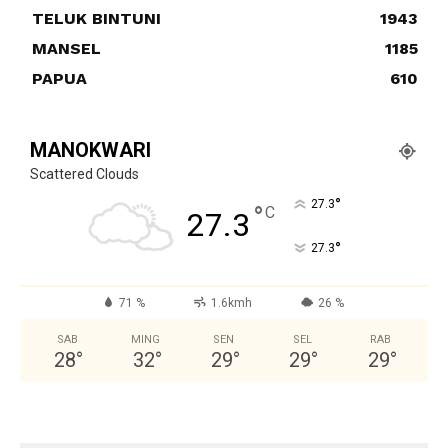
TELUK BINTUNI
1943
MANSEL
1185
PAPUA
610
MANOKWARI
Scattered Clouds
°
27.3
°
C
27.3
°
27.3
71 %
1.6kmh
26 %
SAB
MING
SEN
SEL
RAB
28
°
32
°
29
°
29
°
29
°