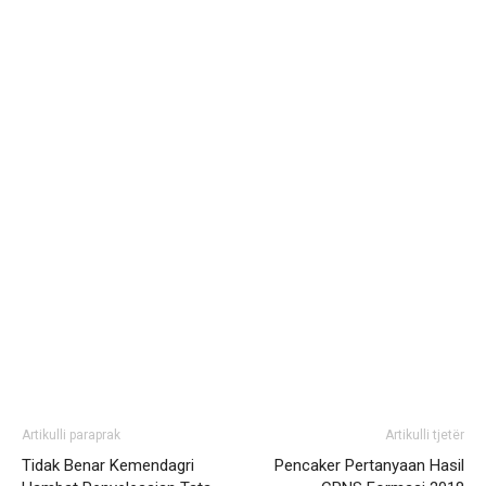
Artikulli paraprak
Artikulli tjetër
Tidak Benar Kemendagri
Pencaker Pertanyaan Hasil