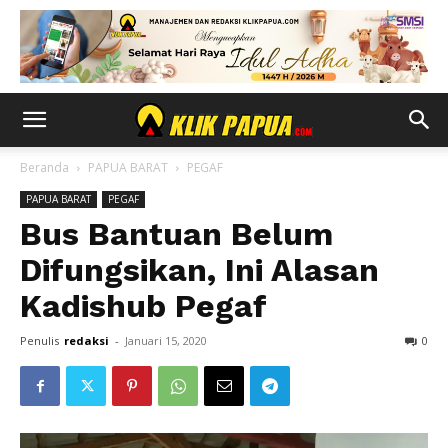
Beranda
PAPUA BARAT
PEGAF
PAPUA BARAT
PEGAF
Bus Bantuan Belum
Difungsikan, Ini Alasan
Kadishub Pegaf
Penulis
redaksi
-
Januari 15, 2020
0