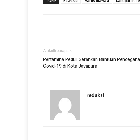
TOPIK
Bawaslu
Harus diawasi
Kabupaten P
Artikulli paraprak
Pertamina Peduli Serahkan Bantuan Pencegah
Covid-19 di Kota Jayapura
redaksi