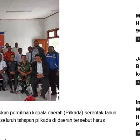
M
H
9
K
J
B
k
K
I
M
an pemilihan kepala daerah (Pilkada) serentak tahun
H
eluruh tahapan pilkada di daerah tersebut harus
P
M