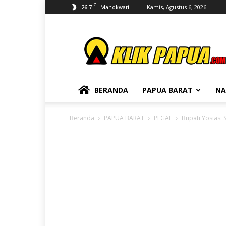
C
26.7
Kamis, Agustus 6, 2026
Manokwari
KLIKPAPUA
BERANDA
PAPUA BARAT
NA
Beranda
PAPUA BARAT
PEGAF
Bupati Yosias: