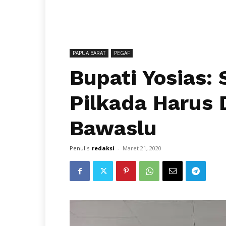
PAPUA BARAT
PEGAF
Bupati Yosias:
Pilkada Harus 
Bawaslu
Penulis
redaksi
-
Maret 21, 2020