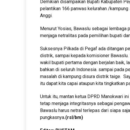
Demikian disampaikan Bupati Kabupaten Peg
pelantikan 166 panwas kelurahan /kampung s
Anggi.
Menurut Yosias, Bawaslu sebagai lembaga p
menjaga netralitas pada pemilihan bupati da
Suksesnya Pilkada di Pegaf ada ditangan pen
distrik, sampai kepada komisioner Bawaslu. “
wakil bupati pertama dengan berjalan baik, l
bahkan di seluruh Indonesia. sampai pada pem
masalah di kampung disura distrik taige. Sa
itu dapat kita capai ataupun kita tingkatkan pa
Untuk itu, mantan ketua DPRD Manokwari ini
tetap menjaga integritasnya sebagai pengawa
Bawaslu harus netral terlepas dari siapa saj
pungkasnya
.
(rsl/bm)