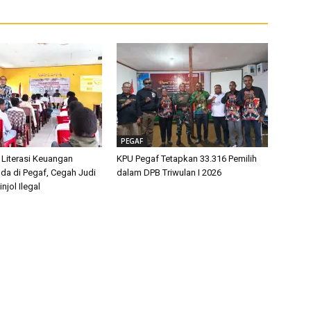
PEGAF
 Literasi Keuangan
KPU Pegaf Tetapkan 33.316 Pemilih
da di Pegaf, Cegah Judi
dalam DPB Triwulan I 2026
njol Ilegal