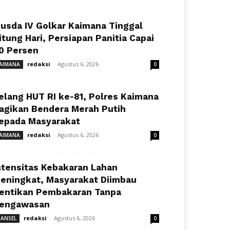
usda IV Golkar Kaimana Tinggal
itung Hari, Persiapan Panitia Capai
0 Persen
redaksi
-
Agustus 6, 2026
AIMANA
0
elang HUT RI ke-81, Polres Kaimana
agikan Bendera Merah Putih
epada Masyarakat
redaksi
-
Agustus 6, 2026
AIMANA
0
ntensitas Kebakaran Lahan
eningkat, Masyarakat Diimbau
entikan Pembakaran Tanpa
engawasan
redaksi
-
Agustus 6, 2026
ANSEL
0