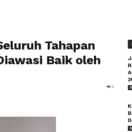
 Seluruh Tahapan
Diawasi Baik oleh
J
R
A
2
0
M
K
B
D
M