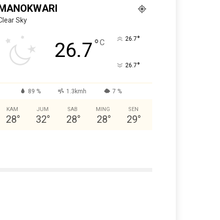
MANOKWARI
Clear Sky
°
26.7
°
C
26.7
°
26.7
89 %
1.3kmh
7 %
KAM
JUM
SAB
MING
SEN
28
°
32
°
28
°
28
°
29
°