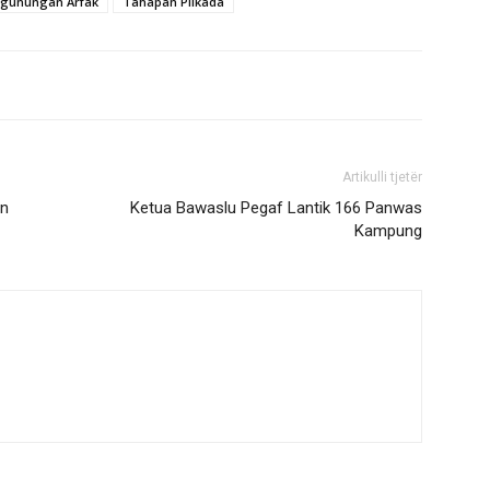
egunungan Arfak
Tahapan Pilkada
Artikulli tjetër
an
Ketua Bawaslu Pegaf Lantik 166 Panwas
Kampung