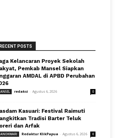
RECENT POSTS
aga Kelancaran Proyek Sekolah
akyat, Pemkab Mansel Siapkan
nggaran AMDAL di APBD Perubahan
026
redaksi
-
Agustus 6, 2026
ANSEL
0
asdam Kasuari: Festival Raimuti
angkitkan Tradisi Barter Teluk
oreri dan Arfak
Redaktur KlikPapua
-
Agustus 6, 2026
ANOKWARI
0