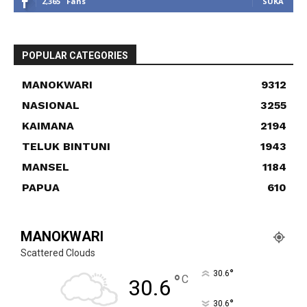
2,365
Fans
SUKA
POPULAR CATEGORIES
MANOKWARI
9312
NASIONAL
3255
KAIMANA
2194
TELUK BINTUNI
1943
MANSEL
1184
PAPUA
610
MANOKWARI
Scattered Clouds
°
30.6
°
C
30.6
°
30.6