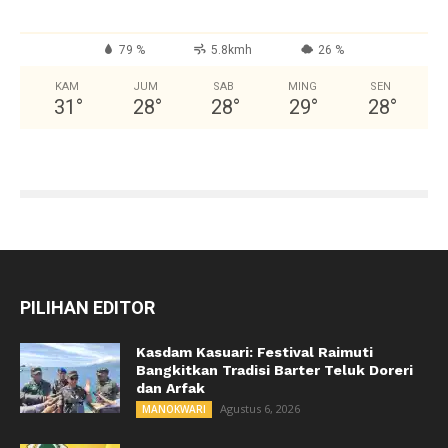
79 %
5.8kmh
26 %
KAM
JUM
SAB
MING
SEN
31
°
28
°
28
°
29
°
28
°
PILIHAN EDITOR
Kasdam Kasuari: Festival Raimuti
Bangkitkan Tradisi Barter Teluk Doreri
dan Arfak
Agustus 6, 2026
MANOKWARI