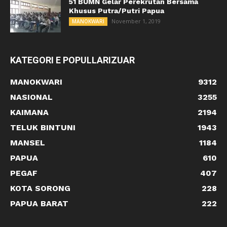
51 BUMN Gelar Perekrutan Bersama
Khusus Putra/Putri Papua
November 1, 2019
MANOKWARI
KATEGORI E POPULLARIZUAR
MANOKWARI
9312
NASIONAL
3255
KAIMANA
2194
TELUK BINTUNI
1943
MANSEL
1184
PAPUA
610
PEGAF
407
KOTA SORONG
228
PAPUA BARAT
222