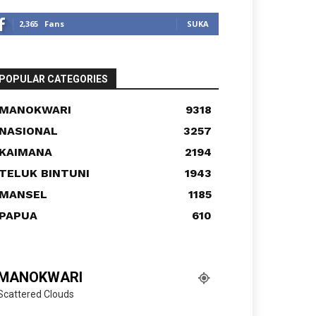
2,365
Fans
SUKA
POPULAR CATEGORIES
MANOKWARI
9318
NASIONAL
3257
KAIMANA
2194
TELUK BINTUNI
1943
MANSEL
1185
PAPUA
610
MANOKWARI
Scattered Clouds