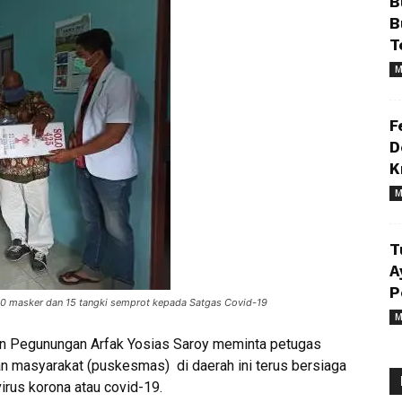
B
B
T
M
F
D
K
M
T
A
P
00 masker dan 15 tangki semprot kepada Satgas Covid-19
M
en Pegunungan Arfak Yosias Saroy meminta petugas
an masyarakat (puskesmas) di daerah ini terus bersiaga
rus korona atau covid-19.