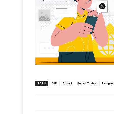
TOPIK
APD
Bupati
Bupati Yosias
Petugas