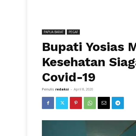
PAPUA BARAT
PEGAF
Bupati Yosias 
Kesehatan Sia
Covid-19
Penulis
redaksi
-
April 8, 2020