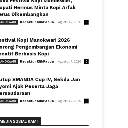
uka Festival Kopi Manokwari,
upati Hermus Minta Kopi Arfak
erus Dikembangkan
Redaktur KlikPapua
-
Agustus 7, 2026
ANOKWARI
0
estival Kopi Manokwari 2026
orong Pengembangan Ekonomi
reatif Berbasis Kopi
Redaktur KlikPapua
-
Agustus 7, 2026
ANOKWARI
0
utup SMANDA Cup IV, Sekda Jan
yomi Ajak Peserta Jaga
ersaudaraan
Redaktur KlikPapua
-
Agustus 7, 2026
ANOKWARI
0
MEDIA SOSIAL KAMI