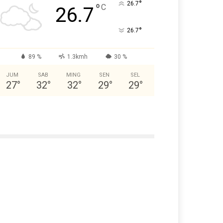
°
26.7
°
C
26.7
°
26.7
89 %
1.3kmh
30 %
JUM
SAB
MING
SEN
SEL
27
°
32
°
32
°
29
°
29
°