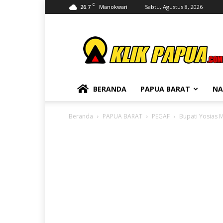
C
26.7
Sabtu, Agustus 8, 2026
Manokwari
KLIKPAPUA
BERANDA
PAPUA BARAT
NA
Beranda
PAPUA BARAT
PEGAF
Bupati Yosias 