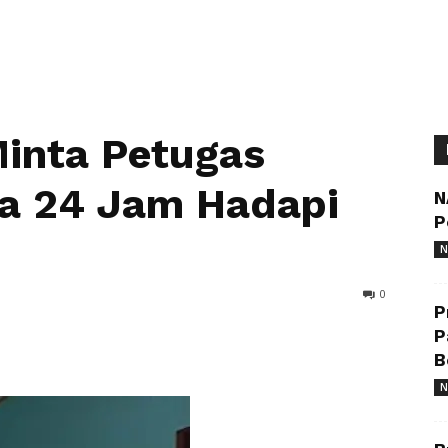
Minta Petugas
ga 24 Jam Hadapi
N
P
N
0
P
P
B
N