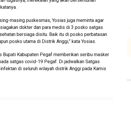
kan tugasnya, merekalah yang akan bersentuhan
 katanya.
sing-masing puskesmas, Yosias juga meminta agar
siagakan dokter dan para medis di 3 posko satgas
ehatan bersiaga disitu. Baik itu di posko perbatasan
un posko utama di Distrik Anggi,” kata Yosias.
is Bupati Kabupaten Pegaf memberikan seribu masker
pada satgas covid-19 Pegaf. Di jadwalkan Satgas
fektan di seluruh wilayah distrik Anggi pada Kamis