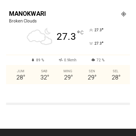
MANOKWARI
Broken Clouds
°
27.3
°
C
27.3
°
27.3
89 %
0.9kmh
72 %
JUM
SAB
MING
SEN
SEL
28
°
32
°
29
°
29
°
28
°