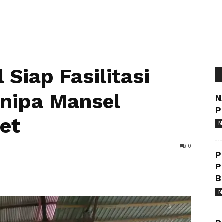
Siap Fasilitasi
nipa Mansel
N
P
et
N
0
P
P
B
N