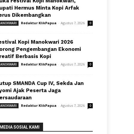
uka Festival Kopi Manokwari,
upati Hermus Minta Kopi Arfak
erus Dikembangkan
Redaktur KlikPapua
-
Agustus 7, 2026
ANOKWARI
0
estival Kopi Manokwari 2026
orong Pengembangan Ekonomi
reatif Berbasis Kopi
Redaktur KlikPapua
-
Agustus 7, 2026
ANOKWARI
0
utup SMANDA Cup IV, Sekda Jan
yomi Ajak Peserta Jaga
ersaudaraan
Redaktur KlikPapua
-
Agustus 7, 2026
ANOKWARI
0
MEDIA SOSIAL KAMI