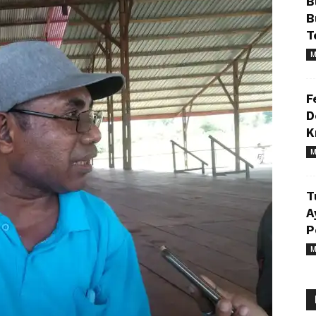
B
B
T
M
F
D
K
M
T
A
P
M