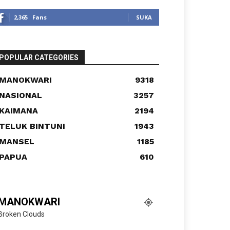
2,365
Fans
SUKA
POPULAR CATEGORIES
MANOKWARI
9318
NASIONAL
3257
KAIMANA
2194
TELUK BINTUNI
1943
MANSEL
1185
PAPUA
610
MANOKWARI
Broken Clouds