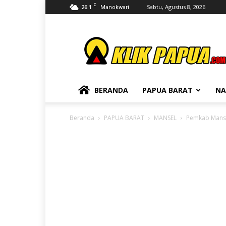
C
26.1
Sabtu, Agustus 8, 2026
Manokwari
KLIKPAPUA
BERANDA
PAPUA BARAT
NA
Beranda
PAPUA BARAT
MANSEL
Pemkab Mansel