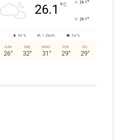
°
26.1
°
C
26.1
°
26.1
90 %
1.2kmh
54 %
JUM
SAB
MING
SEN
SEL
26
°
32
°
31
°
29
°
29
°