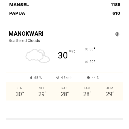
MANSEL
1185
PAPUA
610
MANOKWARI
Scattered Clouds
°
30
°
C
30
°
30
68 %
4.3kmh
44 %
SEN
SEL
RAB
KAM
JUM
30
°
29
°
28
°
28
°
29
°