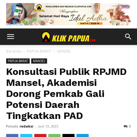
Beranda
PAPUA BARAT
MANSEL
PAPUA BARAT
MANSEL
Konsultasi Publik RPJMD
Mansel, Akademisi
Dorong Pemkab Gali
Potensi Daerah
Tingkatkan PAD
Penulis
redaksi
-
Juni 13, 2025
0