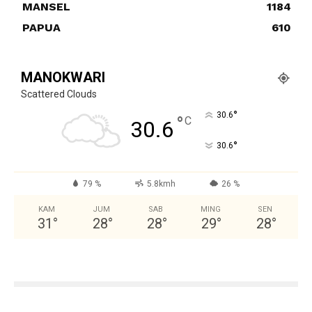
MANSEL
1184
PAPUA
610
MANOKWARI
Scattered Clouds
°
30.6
°
C
30.6
°
30.6
79 %
5.8kmh
26 %
KAM
JUM
SAB
MING
SEN
31
°
28
°
28
°
29
°
28
°