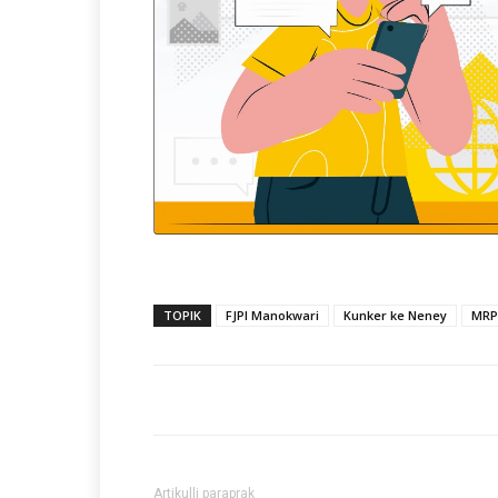
TOPIK
FJPI Manokwari
Kunker ke Neney
MRP
Artikulli paraprak