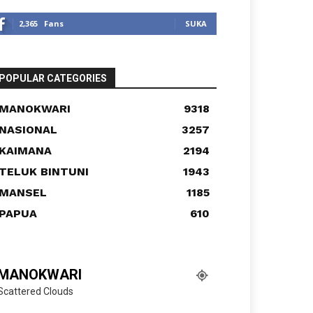
2,365
Fans
SUKA
POPULAR CATEGORIES
MANOKWARI
9318
NASIONAL
3257
KAIMANA
2194
TELUK BINTUNI
1943
MANSEL
1185
PAPUA
610
MANOKWARI
Scattered Clouds