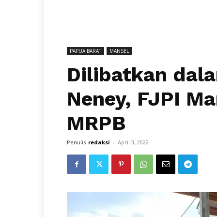
PAPUA BARAT
MANSEL
Dilibatkan dal
Neney, FJPI Ma
MRPB
Penulis
redaksi
-
April 3, 2022