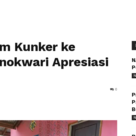
am Kunker ke
nokwari Apresiasi
N
P
N
0
P
P
B
N