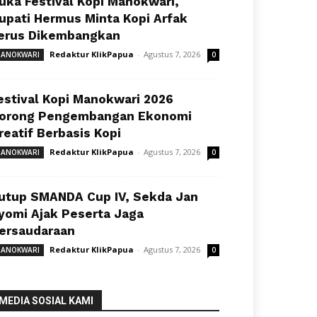
uka Festival Kopi Manokwari,
upati Hermus Minta Kopi Arfak
erus Dikembangkan
Redaktur KlikPapua
-
Agustus 7, 2026
ANOKWARI
0
estival Kopi Manokwari 2026
orong Pengembangan Ekonomi
reatif Berbasis Kopi
Redaktur KlikPapua
-
Agustus 7, 2026
ANOKWARI
0
utup SMANDA Cup IV, Sekda Jan
yomi Ajak Peserta Jaga
ersaudaraan
Redaktur KlikPapua
-
Agustus 7, 2026
ANOKWARI
0
MEDIA SOSIAL KAMI