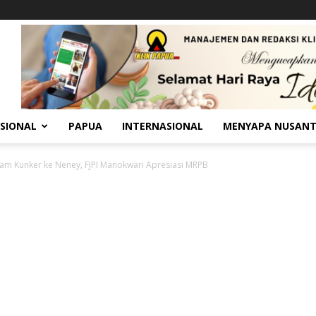
SIONAL
PAPUA
INTERNASIONAL
MENYAPA NUSAN
lam Kunker ke Neney, FJPI Manokwari Apresiasi MRPB