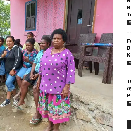
B
B
T
M
F
D
K
M
T
A
P
M