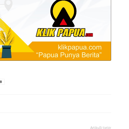
B
Artikulli tjetër