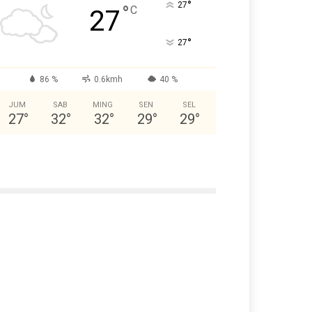
°
27
°
C
27
°
27
86 %
0.6kmh
40 %
JUM
SAB
MING
SEN
SEL
27
°
32
°
32
°
29
°
29
°