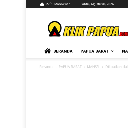
C
27
Sabtu, Agustus 8, 2026
Manokwari
KLIKPAPUA
BERANDA
PAPUA BARAT
NA
Beranda
PAPUA BARAT
MANSEL
Dilibatkan da