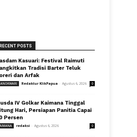
RECENT POSTS
asdam Kasuari: Festival Raimuti
angkitkan Tradisi Barter Teluk
oreri dan Arfak
Redaktur KlikPapua
-
Agustus 6, 2026
ANOKWARI
0
usda IV Golkar Kaimana Tinggal
itung Hari, Persiapan Panitia Capai
0 Persen
redaksi
-
Agustus 6, 2026
AIMANA
0