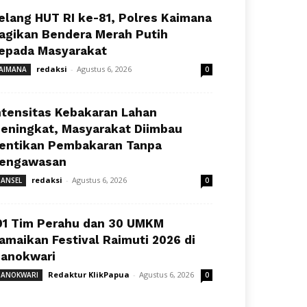
elang HUT RI ke-81, Polres Kaimana
agikan Bendera Merah Putih
epada Masyarakat
redaksi
-
Agustus 6, 2026
AIMANA
0
ntensitas Kebakaran Lahan
eningkat, Masyarakat Diimbau
entikan Pembakaran Tanpa
engawasan
redaksi
-
Agustus 6, 2026
ANSEL
0
91 Tim Perahu dan 30 UMKM
amaikan Festival Raimuti 2026 di
anokwari
Redaktur KlikPapua
-
Agustus 6, 2026
ANOKWARI
0