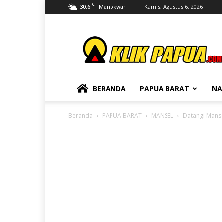
C
30.6
Kamis, Agustus 6, 2026
Manokwari
KLIKPAPUA
BERANDA
PAPUA BARAT
NA
Beranda
PAPUA BARAT
MANSEL
Datangi Manse