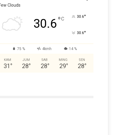
Few Clouds
°
30.6
°
C
30.6
°
30.6
75 %
4kmh
14 %
KAM
JUM
SAB
MING
SEN
31
°
28
°
28
°
29
°
28
°