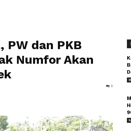
l, PW dan PKB
iak Numfor Akan
K
B
ek
D
M
0
M
H
9
K