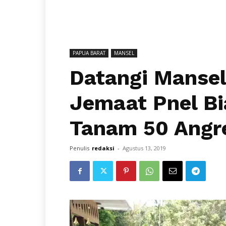
PAPUA BARAT
MANSEL
Datangi Manse
Jemaat Pnel B
Tanam 50 Angr
Penulis
redaksi
-
Agustus 13, 2019