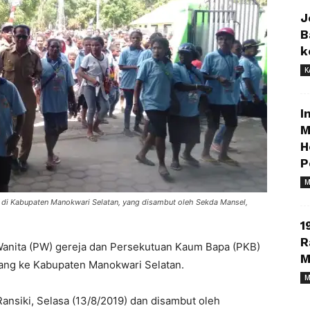
J
B
k
K
I
M
H
P
M
di Kabupaten Manokwari Selatan, yang disambut oleh Sekda Mansel,
1
R
Wanita (PW) gereja dan Persekutuan Kaum Bapa (PKB)
M
ang ke Kabupaten Manokwari Selatan.
M
ansiki, Selasa (13/8/2019) dan disambut oleh