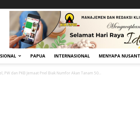
SIONAL
PAPUA
INTERNASIONAL
MENYAPA NUSAN
l, PW dan PKB Jemaat Pnel Biak Numfor Akan Tanam 50...