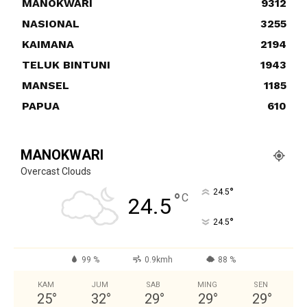
MANOKWARI
9312
NASIONAL
3255
KAIMANA
2194
TELUK BINTUNI
1943
MANSEL
1185
PAPUA
610
MANOKWARI
Overcast Clouds
°
24.5
°
C
24.5
°
24.5
99 %
0.9kmh
88 %
KAM
JUM
SAB
MING
SEN
25
°
32
°
29
°
29
°
29
°