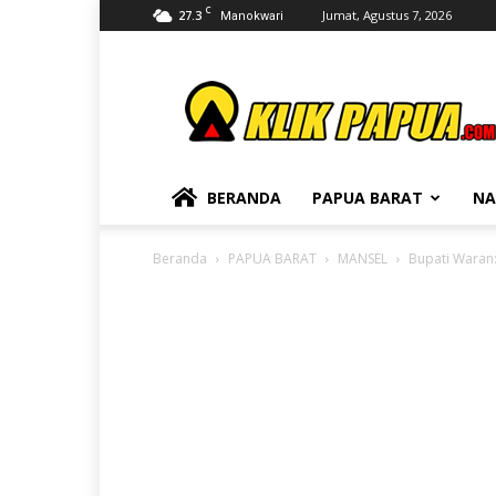
C
27.3
Jumat, Agustus 7, 2026
Manokwari
KLIKPAPUA
BERANDA
PAPUA BARAT
NA
Beranda
PAPUA BARAT
MANSEL
Bupati Waran: