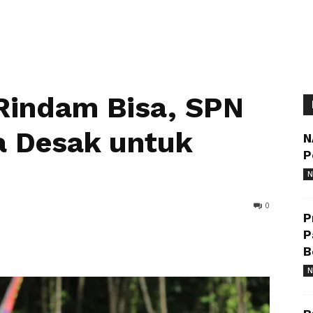
Rindam Bisa, SPN
a Desak untuk
N
P
N
0
P
P
B
N