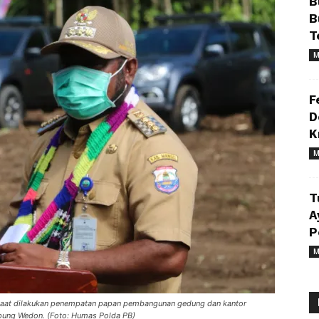
B
B
T
M
F
D
K
M
T
A
P
M
saat dilakukan penempatan papan pembangunan gedung dan kantor
pung Wedon. (Foto: Humas Polda PB)