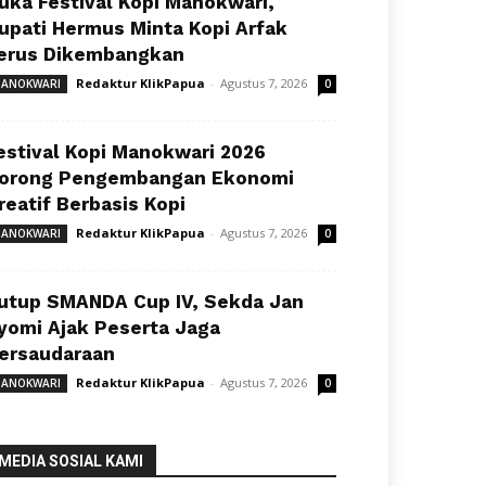
uka Festival Kopi Manokwari,
upati Hermus Minta Kopi Arfak
erus Dikembangkan
Redaktur KlikPapua
-
Agustus 7, 2026
ANOKWARI
0
estival Kopi Manokwari 2026
orong Pengembangan Ekonomi
reatif Berbasis Kopi
Redaktur KlikPapua
-
Agustus 7, 2026
ANOKWARI
0
utup SMANDA Cup IV, Sekda Jan
yomi Ajak Peserta Jaga
ersaudaraan
Redaktur KlikPapua
-
Agustus 7, 2026
ANOKWARI
0
MEDIA SOSIAL KAMI