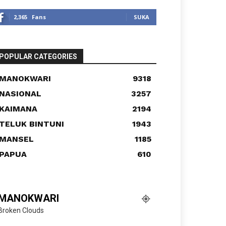
2,365
Fans
SUKA
POPULAR CATEGORIES
MANOKWARI
9318
NASIONAL
3257
KAIMANA
2194
TELUK BINTUNI
1943
MANSEL
1185
PAPUA
610
MANOKWARI
Broken Clouds