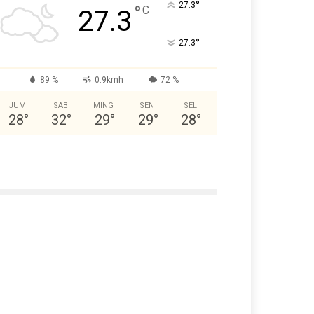
°
27.3
°
C
27.3
°
27.3
89 %
0.9kmh
72 %
JUM
SAB
MING
SEN
SEL
28
°
32
°
29
°
29
°
28
°